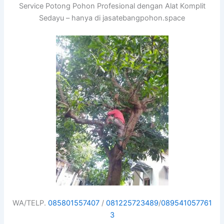
Service Potong Pohon Profesional dengan Alat Komplit
Sedayu – hanya di jasatebangpohon.space
WA/TELP.
085801557407
/
081225723489
/
089541057761
3