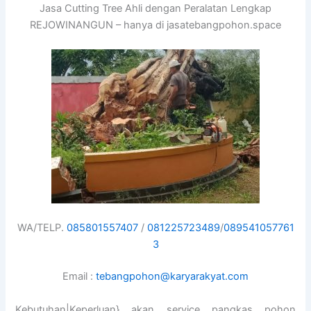
Jasa Cutting Tree Ahli dengan Peralatan Lengkap
REJOWINANGUN – hanya di jasatebangpohon.space
WA/TELP.
085801557407
/
081225723489
/
089541057761
3
Email :
tebangpohon@karyarakyat.com
Kebutuhan|Keperluan} akan service pangkas pohon