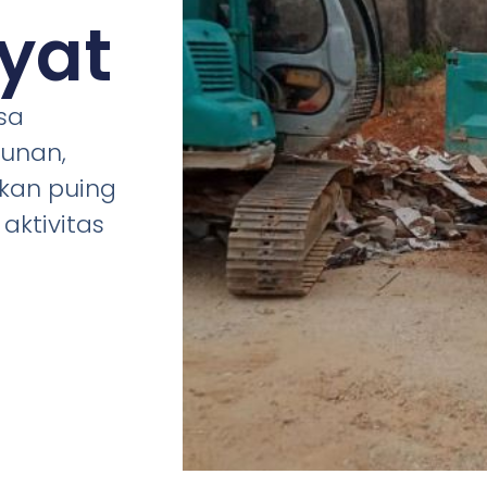
yat
sa
gunan,
rkan puing
ktivitas