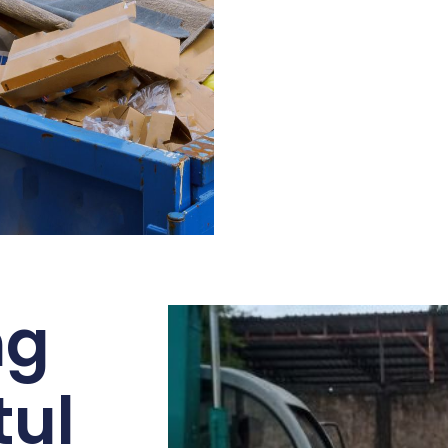
ng
tul