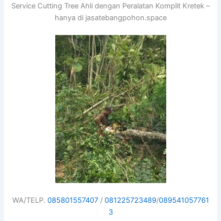
Service Cutting Tree Ahli dengan Peralatan Komplit Kretek –
hanya di jasatebangpohon.space
WA/TELP.
085801557407
/
081225723489
/
089541057761
3