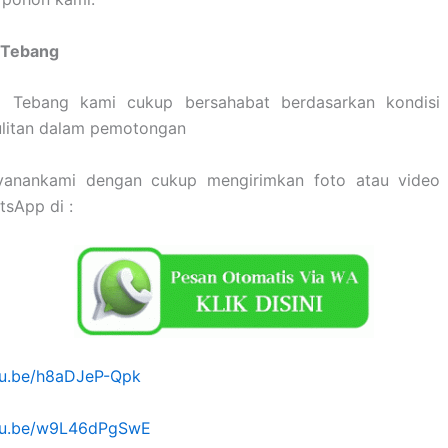
 Tebang
a Tebang kami cukup bersahabat berdasarkan kondisi
ulitan dalam pemotongan
yanankami dengan cukup mengirimkan foto atau video
tsApp di :
utu.be/h8aDJeP-Qpk
utu.be/w9L46dPgSwE