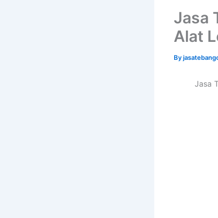
Jasa 
Alat 
By
jasatebang
Jasa 