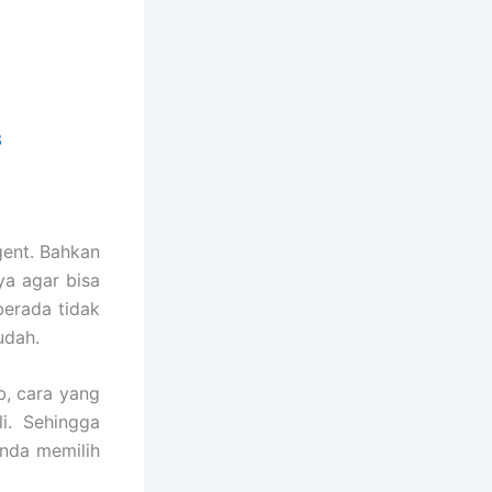
3
ent. Bahkan
a agar bisa
berada tidak
udah.
, cara yang
i. Sehingga
anda memilih