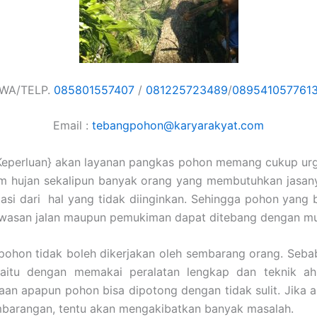
WA/TELP.
085801557407
/
081225723489
/
089541057761
Email :
tebangpohon@karyarakyat.com
Keperluan} akan layanan pangkas pohon memang cukup urg
im hujan sekalipun banyak orang yang membutuhkan jasany
asi dari hal yang tidak diinginkan. Sehingga pohon yang 
kawasan jalan maupun pemukiman dapat ditebang dengan m
ohon tidak boleh dikerjakan oleh sembarang orang. Sebab
yaitu dengan memakai peralatan lengkap dan teknik ahl
an apapun pohon bisa dipotong dengan tidak sulit. Jika 
mbarangan, tentu akan mengakibatkan banyak masalah.