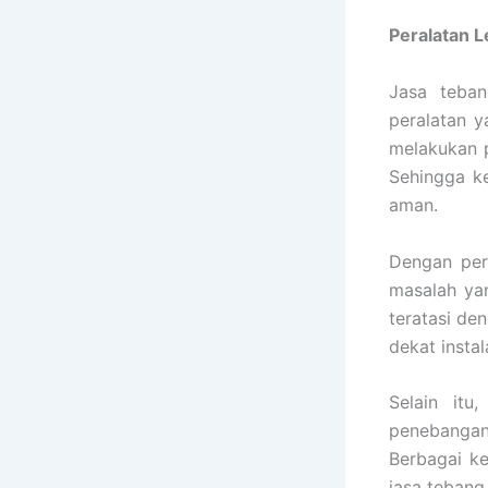
Peralatan 
Jasa teba
peralatan y
melakukan p
Sehingga k
aman.
Dengan per
masalah ya
teratasi de
dekat insta
Selain it
penebangan
Berbagai k
jasa tebang