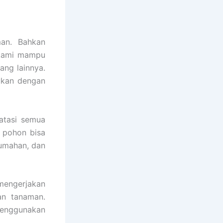
an. Bahkan
a kami mampu
ang lainnya.
ukan dengan
atasi semua
 pohon bisa
rumahan, dan
engerjakan
an tanaman.
menggunakan