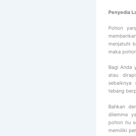
Penyedia
L
Pohon yang
memberikan
menjatuhi b
maka pohon 
Bagi Anda y
atau dirap
sebaiknya
tebang berp
Bahkan de
dilemma ya
pohon itu s
memiliki pe