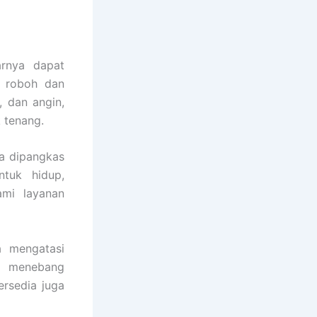
arnya dapat
i roboh dan
, dan angin,
 tenang.
ya dipangkas
ntuk hidup,
mi layanan
 mengatasi
ga menebang
ersedia juga