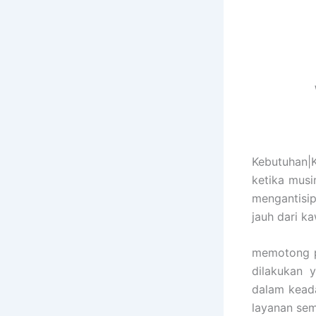
Kebutuhan|
ketika mus
mengantisip
jauh dari 
memotong p
dilakukan 
dalam keada
layanan se