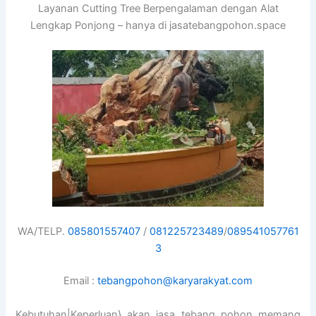
Layanan Cutting Tree Berpengalaman dengan Alat
Lengkap Ponjong – hanya di jasatebangpohon.space
WA/TELP.
085801557407
/
081225723489
/
089541057761
3
Email :
tebangpohon@karyarakyat.com
Kebutuhan|Keperluan} akan jasa tebang pohon memang