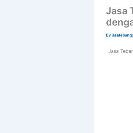
Jasa 
denga
By
jasatebang
Jasa Teban