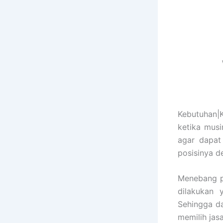
Kebutuhan|
ketika mus
agar dapat
posisinya d
Menebang p
dilakukan 
Sehingga da
memilih jas