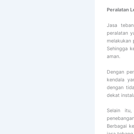
Peralatan 
Jasa teba
peralatan y
melakukan p
Sehingga k
aman.
Dengan per
kendala ya
dengan tid
dekat insta
Selain it
penebangan
Berbagai k
jasa tebang