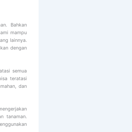
an. Bahkan
a kami mampu
ang lainnya.
ukan dengan
atasi semua
sa teratasi
umahan, dan
engerjakan
an tanaman.
menggunakan