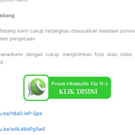
Tebang
Tebang kami cukup terjangkau disesuaikan keadaan pohon
alam pengerjaan
yanankami dengan cukup mengirimkan foto atau video
i :
utu.be/h8aDJeP-Qpk
utu.be/w9L46dPgSwE