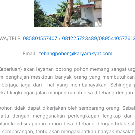
WA/TELP.
085801557407
/
081225723489
/
089541057761
Email :
tebangpohon@karyarakyat.com
Keperluan} akan layanan potong pohon memang sangat urg
im penghujan meskipun banyak orang yang membutuhkan
 berjaga-jaga dari hal yang membahayakan. Sehingga
ekat lingkungan jalan maupun rumah bisa ditebang dengan
ohon tidak dapat dikerjakan oleh sembarang orang. Sebab
yaitu dengan menggunakan perlengkapan lengkap dan t
lam kondisi apapun pohon bisa ditebang dengan tidak suli
a sembarangan, tentu akan mengakibatkan banyak masalah