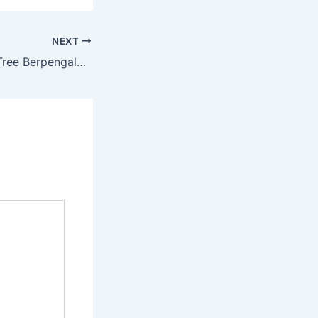
NEXT
Layanan Cutting Tree Berpengalaman dengan Alat Lengkap Ponjong