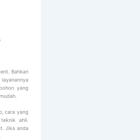
3
ent. Bahkan
 layanannya
 pohon yang
 mudah.
, cara yang
eknik ahli.
t. Jika anda
.