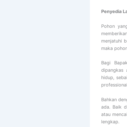
Penyedia
L
Pohon yang
memberikan
menjatuhi b
maka pohon 
Bagi Bapak
dipangkas 
hidup, seb
professiona
Bahkan den
ada. Baik 
atau mencab
lengkap.