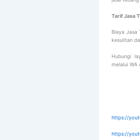
Tarif
Jasa 
Biaya Jasa 
kesulitan d
Hubungi la
melalui WA d
https://yo
https://yo