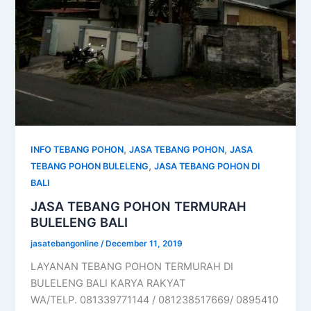
,
,
INFO TEBANG POHON
JASA TEBANG POHON
JASA
,
TEBANG POHON BULELENG
JASA TEBANG POHON DI
BALI
JASA TEBANG POHON TERMURAH
BULELENG BALI
jasatebangonline
/
December 11, 2019
LAYANAN TEBANG POHON TERMURAH DI
BULELENG BALI KARYA RAKYAT
WA/TELP. 081339771144 / 081238517669/ 0895410