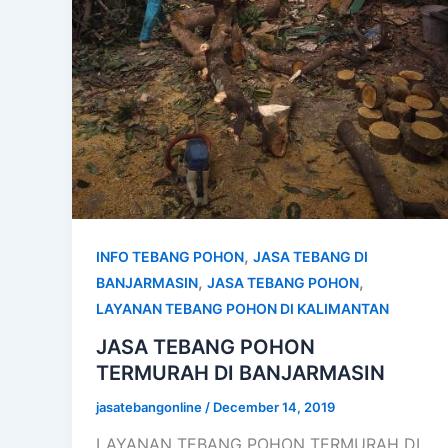
,
INFO TEBANG POHON
JASA TEBANG DI
,
,
BANJARMASIN
JASA TEBANG POHON
LAYANAN TEBANG POHON DI KALIMANTAN
JASA TEBANG POHON
TERMURAH DI BANJARMASIN
jasatebangonline
/
December 14, 2019
LAYANAN TEBANG POHON TERMURAH DI