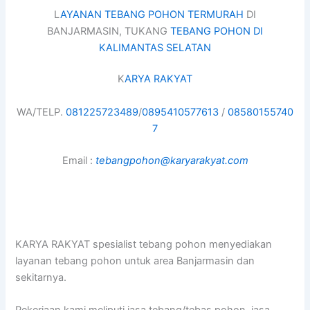
L
AYANAN TEBANG POHON TERMURAH
DI
BANJARMASIN, TUKANG
TEBANG POHON DI
KALIMANTAS SELATAN
K
ARYA RAKYAT
WA/TELP.
081225723489
/
0895410577613
/
08580155740
7
Email :
tebangpohon@karyarakyat.com
KARYA RAKYAT spesialist tebang pohon menyediakan
layanan tebang pohon untuk area Banjarmasin dan
sekitarnya.
Pekerjaan kami meliputi jasa tebang/tebas pohon, jasa