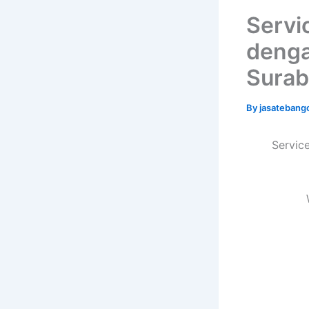
Servi
denga
Surab
By
jasatebang
Servic