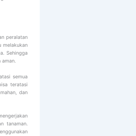
an peralatan
pu melakukan
ya. Sehingga
n aman.
atasi semua
sa teratasi
umahan, dan
engerjakan
an tanaman.
menggunakan