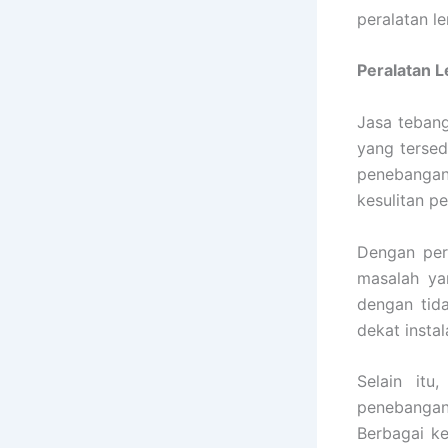
peralatan l
Peralatan 
Jasa tebang
yang tersed
penebangan 
kesulitan p
Dengan per
masalah ya
dengan tid
dekat insta
Selain it
penebangan
Berbagai k