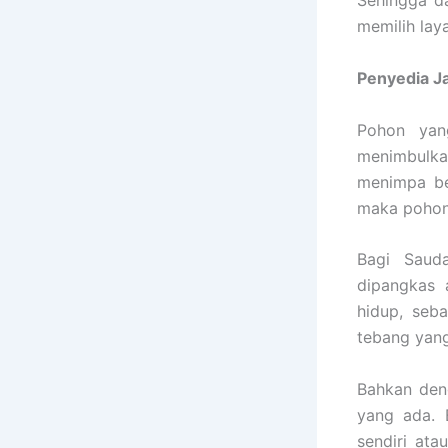
Sehingga d
memilih lay
Penyedia
J
Pohon yan
menimbulka
menimpa be
maka pohon 
Bagi Sauda
dipangkas 
hidup, seb
tebang yang
Bahkan den
yang ada. 
sendiri ata