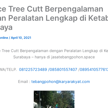
ce Tree Cutt Berpengalaman
n Peralatan Lengkap di Keta
aya
online
/
April 10, 2021
e Tree Cutt Berpengalaman dengan Peralatan Lengkap di K
Surabaya – hanya di jasatebangpohon.space
WA/TELP.
081225723489 /
085801557407
/
089541057761
Email :
tebangpohon@karyarakyat.com