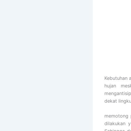
Kebutuhan 
hujan mes
mengantisi
dekat ling
memotong p
dilakukan 