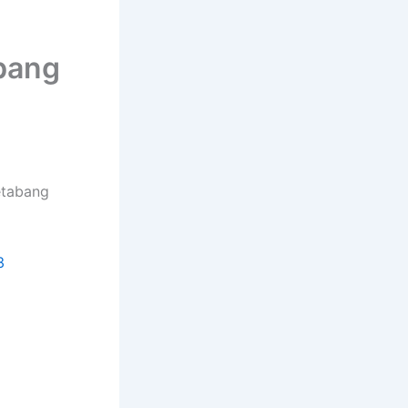
bang
etabang
3