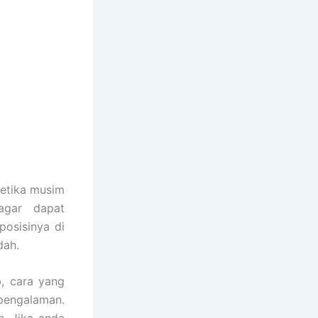
etika musim
agar dapat
osisinya di
dah.
, cara yang
pengalaman.