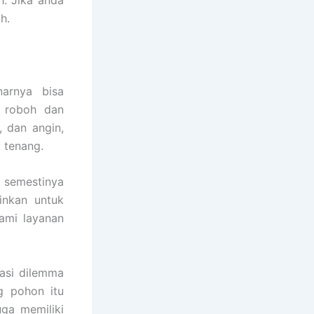
. Jika anda
h.
arnya bisa
i roboh dan
 dan angin,
 tenang.
 semestinya
inkan untuk
ami layanan
asi dilemma
g pohon itu
uga memiliki