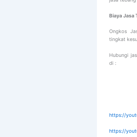
Biaya Jasa
Ongkos Jas
tingkat kes
Hubungi ja
di :
https://yo
https://yo