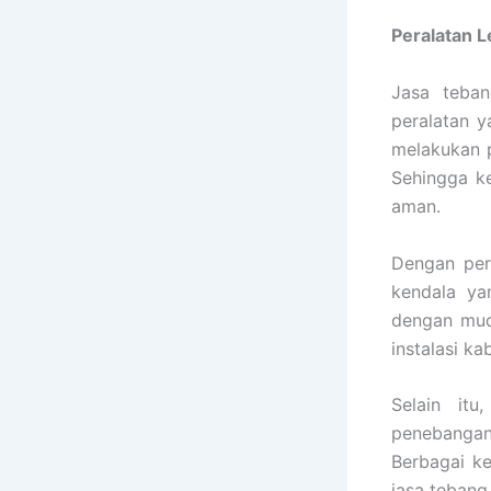
Peralatan 
Jasa teba
peralatan y
melakukan p
Sehingga k
aman.
Dengan per
kendala ya
dengan mud
instalasi k
Selain it
penebangan
Berbagai k
jasa tebang