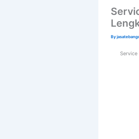
Servi
Leng
By
jasatebang
Service