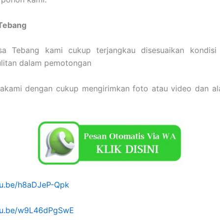
 Tebang
a Tebang kami cukup terjangkau disesuaikan kondis
ulitan dalam pemotongan
sakami dengan cukup mengirimkan foto atau video dan a
utu.be/h8aDJeP-Qpk
utu.be/w9L46dPgSwE