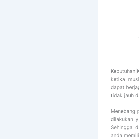
Kebutuhan|
ketika mus
dapat berj
tidak jauh 
Menebang p
dilakukan 
Sehingga d
anda memili