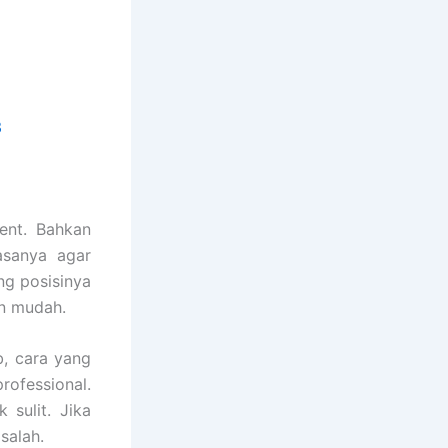
3
ent. Bahkan
asanya agar
g posisinya
an mudah.
, cara yang
ofessional.
sulit. Jika
salah.