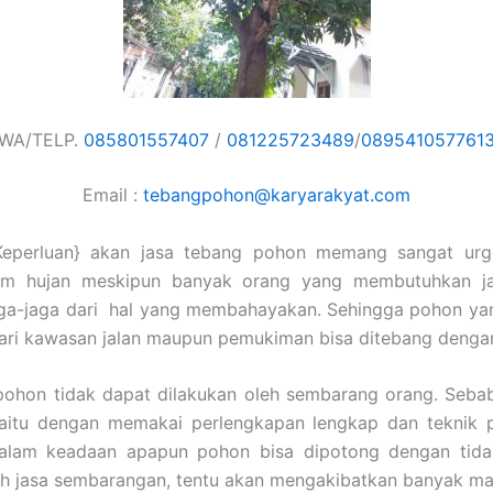
WA/TELP.
085801557407
/
081225723489
/
089541057761
Email :
tebangpohon@karyarakyat.com
Keperluan} akan jasa tebang pohon memang sangat urg
im hujan meskipun banyak orang yang membutuhkan j
aga-jaga dari hal yang membahayakan. Sehingga pohon yan
dari kawasan jalan maupun pemukiman bisa ditebang deng
ohon tidak dapat dilakukan oleh sembarang orang. Sebab
yaitu dengan memakai perlengkapan lengkap dan teknik pr
alam keadaan apapun pohon bisa dipotong dengan tidak 
h jasa sembarangan, tentu akan mengakibatkan banyak ma