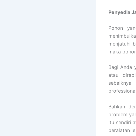
Penyedia
J
Pohon yan
menimbulka
menjatuhi b
maka pohon 
Bagi Anda y
atau dirap
sebaiknya
professiona
Bahkan den
problem ya
itu sendiri 
peralatan l