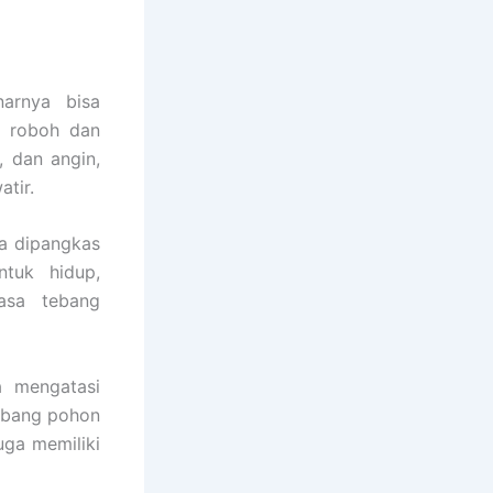
arnya bisa
i roboh dan
, dan angin,
tir.
ya dipangkas
ntuk hidup,
asa tebang
a mengatasi
ebang pohon
juga memiliki