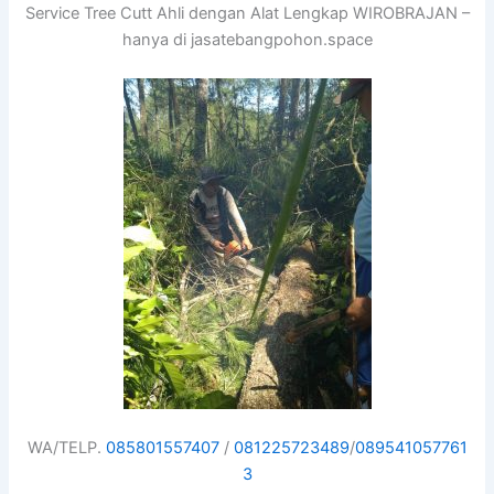
Service Tree Cutt Ahli dengan Alat Lengkap WIROBRAJAN –
hanya di jasatebangpohon.space
WA/TELP.
085801557407
/
081225723489
/
089541057761
3