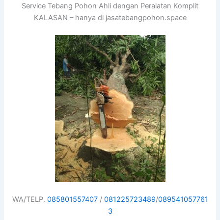
Service Tebang Pohon Ahli dengan Peralatan Komplit
KALASAN – hanya di jasatebangpohon.space
WA/TELP.
085801557407
/
081225723489
/
089541057761
3