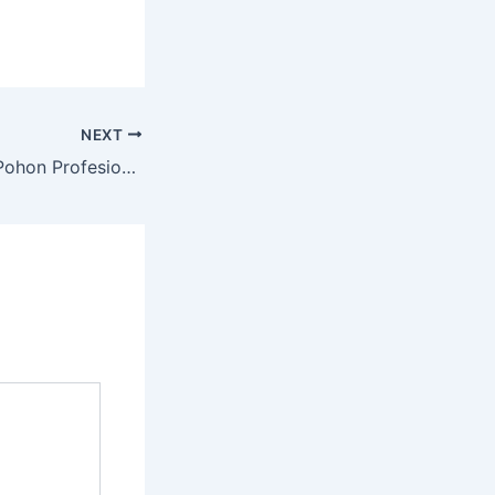
NEXT
Layanan Tebang Pohon Profesional dengan Peralatan Lengkap di Karang Rejo Balipapan Kal. Tim.