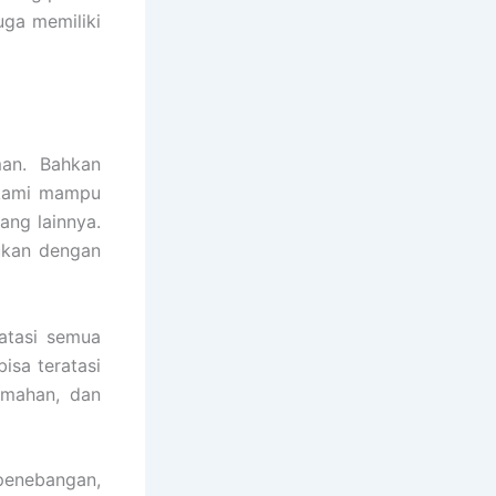
juga memiliki
an. Bahkan
a kami mampu
ang lainnya.
ukan dengan
atasi semua
isa teratasi
umahan, dan
 penebangan,