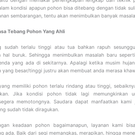
yaitu dengan memakai perlengkapan lengkap dan teknik pr
lam kondisi apapun pohon bisa ditebang dengan tidak suli
anan sembarangan, tentu akan menimbulkan banyak masala
asa Tebang Pohon Yang Ahli
 sudah terlalu tinggi atau tua bahkan rapuh sesungg
 hal buruk. Sehingga menimbulkan masalah baru sepert
nda yang ada di sekitarnya. Apalagi ketika musim hujan,
yang besar/tinggi justru akan membuat anda merasa khawa
ang memiliki pohon terlalu rindang atau tinggi, sebaikn
ikan. Jika kondisi pohon tidak lagi memungkinkan u
segera memotongnya. Saudara dapat manfaatkan kami 
ang sudah tidak diragukan.
ngan keadaan pohon bagaimanapun, layanan kami bisa
ng ada. Baik dari segi memangkas, merapikan, hingga men