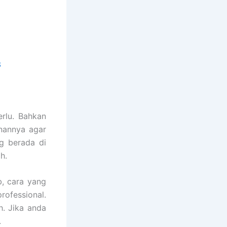
3
rlu. Bahkan
nannya agar
g berada di
h.
, cara yang
rofessional.
. Jika anda
.