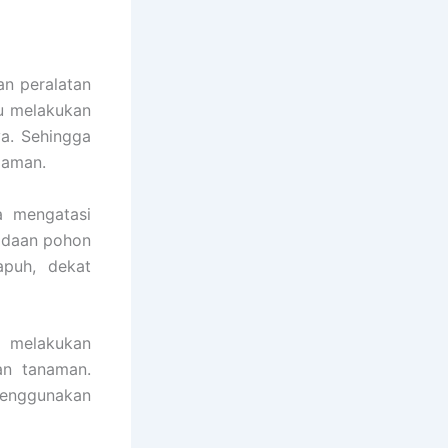
an peralatan
pu melakukan
ya. Sehingga
 aman.
a mengatasi
adaan pohon
apuh, dekat
 melakukan
an tanaman.
menggunakan