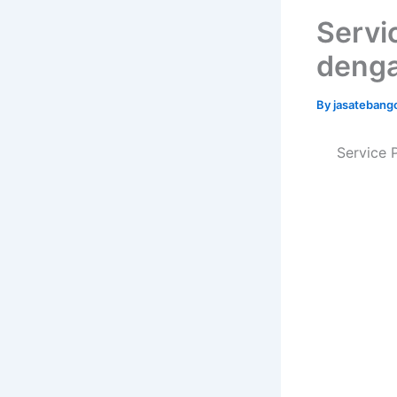
Servi
denga
By
jasatebang
Service 