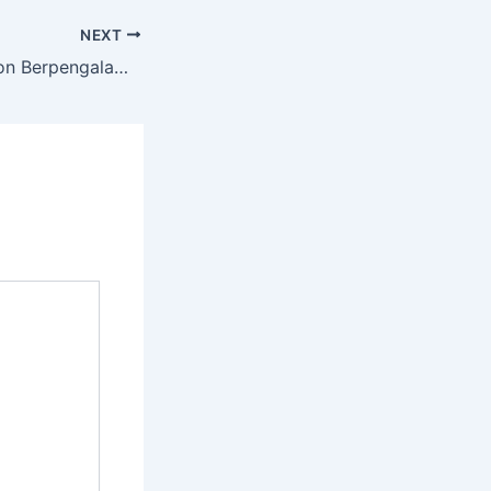
NEXT
Jasa Tebang Pohon Berpengalaman Termurah Di BULUREJO Tuban