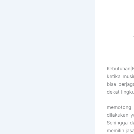
Kebutuhan|
ketika mus
bisa berja
dekat lingk
memotong p
dilakukan y
Sehingga d
memilih jas