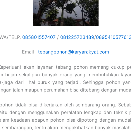
WA/TELP.
085801557407
/
081225723489
/
089541057761
Email :
tebangpohon@karyarakyat.com
Keperluan} akan layanan tebang pohon memang cukup pe
im hujan sekalipun banyak orang yang membutuhkan laya
ga-jaga dari hal buruk yang terjadi. Sehingga pohon yan
ungan jalan maupun perumahan bisa ditebang dengan muda
ohon tidak bisa dikerjakan oleh sembarang orang. Sebab
aitu dengan menggunakan peralatan lengkap dan teknik p
alam keadaan apapun pohon bisa dipotong dengan mudah
a sembarangan, tentu akan mengakibatkan banyak masalah