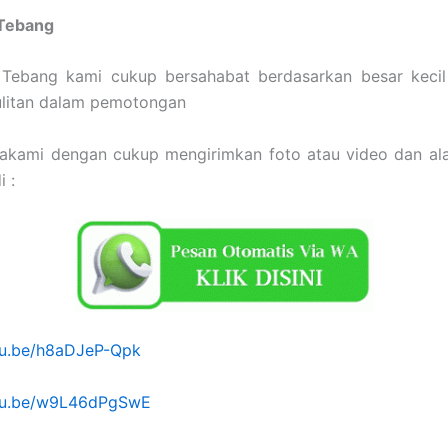
 Tebang
 Tebang kami cukup bersahabat berdasarkan besar keci
ulitan dalam pemotongan
sakami dengan cukup mengirimkan foto atau video dan ala
 :
utu.be/h8aDJeP-Qpk
utu.be/w9L46dPgSwE