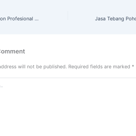
Jasa Potong Pohon Profesional dengan Peralatan Lengkap di Kariangau Balipapan Kal. Tim.
 Comment
address will not be published.
Required fields are marked
*