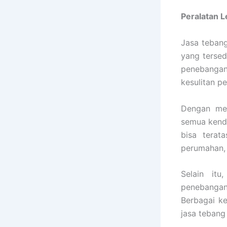
Peralatan 
Jasa tebang
yang tersed
penebangan 
kesulitan p
Dengan mes
semua kend
bisa terat
perumahan, 
Selain it
penebangan
Berbagai k
jasa tebang