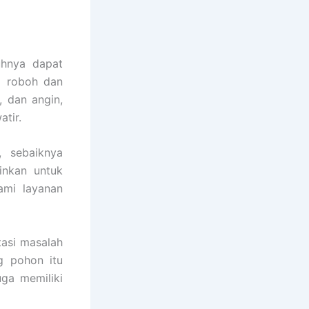
uhnya dapat
i roboh dan
, dan angin,
tir.
, sebaiknya
inkan untuk
ami layanan
asi masalah
g pohon itu
uga memiliki