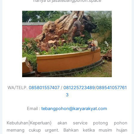
hanya di jasatebangpohon.space
WA/TELP.
085801557407
/
081225723489
/
089541057761
3
Email :
tebangpohon@karyarakyat.com
Kebutuhan|Keperluan} akan service potong pohon
memang cukup urgent. Bahkan ketika musim hujan