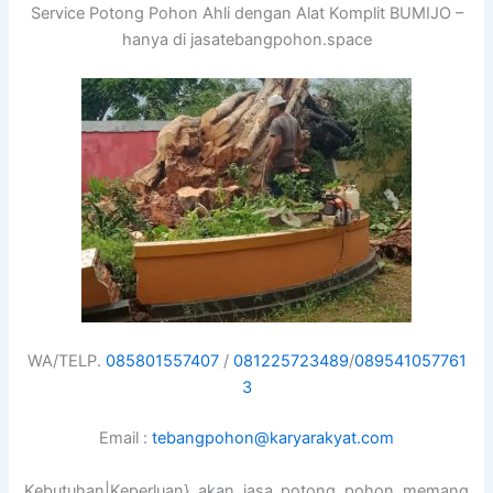
Service Potong Pohon Ahli dengan Alat Komplit BUMIJO –
hanya di jasatebangpohon.space
WA/TELP.
085801557407
/
081225723489
/
089541057761
3
Email :
tebangpohon@karyarakyat.com
Kebutuhan|Keperluan} akan jasa potong pohon memang