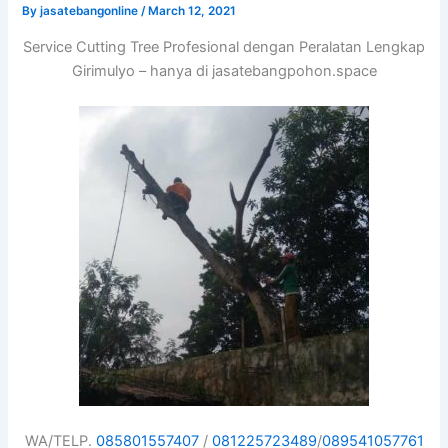
By
jasatebangonline
/
March 12, 2021
Service Cutting Tree Profesional dengan Peralatan Lengkap
Girimulyo – hanya di jasatebangpohon.space
WA/TELP.
085801557407
/
081225723489
/
089541057761