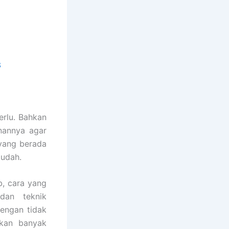
3
rlu. Bahkan
nannya agar
 yang berada
mudah.
, cara yang
dan teknik
engan tidak
lkan banyak