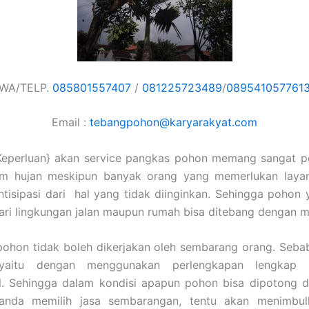
WA/TELP.
085801557407
/
081225723489
/
089541057761
Email :
tebangpohon@karyarakyat.com
Keperluan} akan service pangkas pohon memang sangat pe
im hujan meskipun banyak orang yang memerlukan laya
tisipasi dari hal yang tidak diinginkan. Sehingga pohon
dari lingkungan jalan maupun rumah bisa ditebang dengan 
ohon tidak boleh dikerjakan oleh sembarang orang. Sebab
 yaitu dengan menggunakan perlengkapan lengkap 
al. Sehingga dalam kondisi apapun pohon bisa dipotong d
a anda memilih jasa sembarangan, tentu akan menimbu