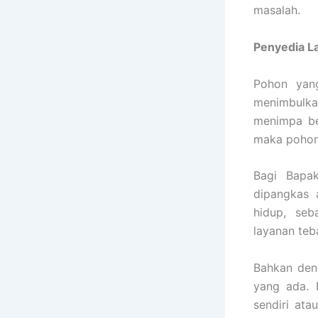
masalah.
Penyedia
L
Pohon yang
menimbulka
menimpa be
maka pohon 
Bagi Bapak
dipangkas 
hidup, se
layanan teb
Bahkan den
yang ada. 
sendiri ata