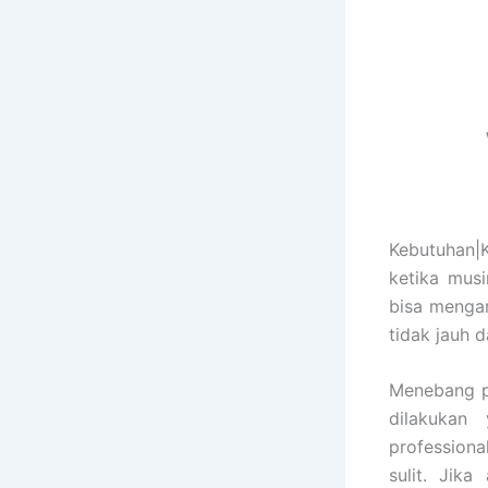
Kebutuhan|
ketika mus
bisa mengan
tidak jauh 
Menebang p
dilakukan
profession
sulit. Jik