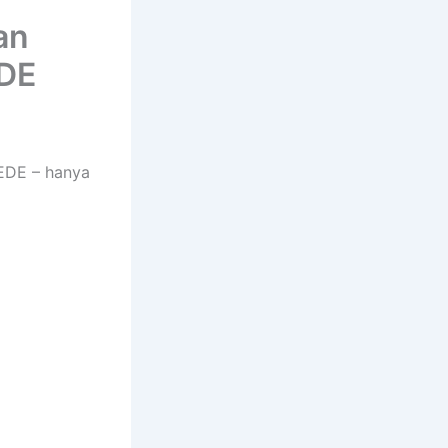
an
EDE
EDE – hanya