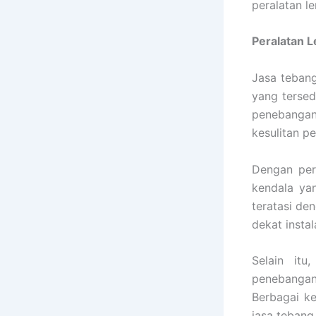
peralatan l
Peralatan 
Jasa tebang
yang tersed
penebangan 
kesulitan p
Dengan per
kendala ya
teratasi de
dekat insta
Selain it
penebangan
Berbagai k
jasa tebang