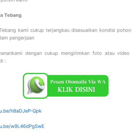
sa Tebang
Tebang kami cukup terjangkau disesuaikan kondisi pohon
alam pengerjaan
yanankami dengan cukup mengirimkan foto atau video
i :
utu.be/h8aDJeP-Qpk
utu.be/w9L46dPgSwE