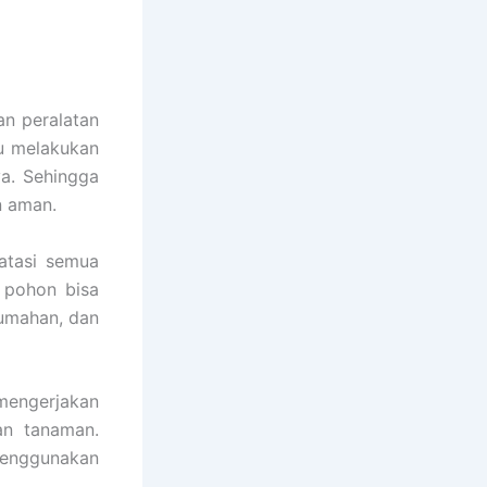
an peralatan
pu melakukan
ya. Sehingga
n aman.
atasi semua
 pohon bisa
rumahan, dan
engerjakan
an tanaman.
menggunakan