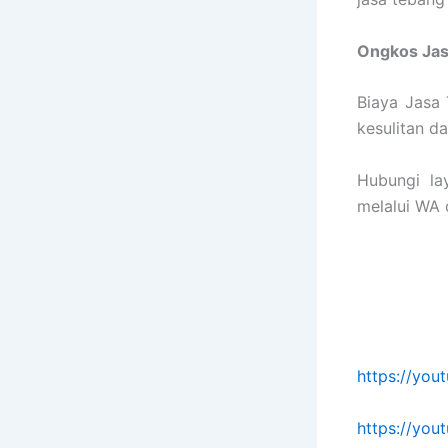
Ongkos Ja
Biaya Jasa 
kesulitan d
Hubungi la
melalui WA d
https://yo
https://yo