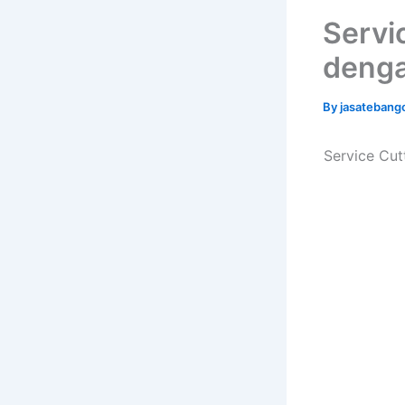
Servi
denga
By
jasatebang
Service Cu