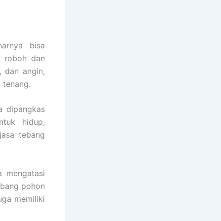
arnya bisa
i roboh dan
 dan angin,
 tenang.
ya dipangkas
ntuk hidup,
jasa tebang
a mengatasi
ebang pohon
juga memiliki