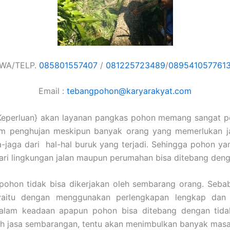
WA/TELP.
085801557407
/
081225723489
/
089541057761
Email :
tebangpohon@karyarakyat.com
Keperluan} akan layanan pangkas pohon memang sangat pe
im penghujan meskipun banyak orang yang memerlukan j
a-jaga dari hal-hal buruk yang terjadi. Sehingga pohon ya
dari lingkungan jalan maupun perumahan bisa ditebang den
ohon tidak bisa dikerjakan oleh sembarang orang. Sebab
yaitu dengan menggunakan perlengkapan lengkap dan t
alam keadaan apapun pohon bisa ditebang dengan tidak 
h jasa sembarangan, tentu akan menimbulkan banyak masa