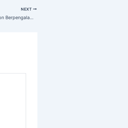
NEXT
Jasa Tebang Pohon Berpengalaman Termurah Di MINOHOREJO Tuban