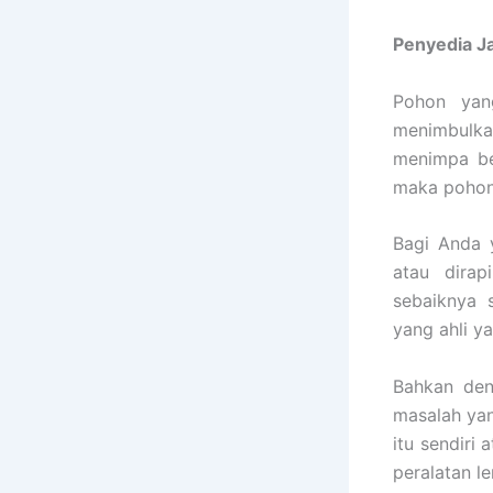
Penyedia
J
Pohon yan
menimbulka
menimpa be
maka pohon 
Bagi Anda y
atau dirap
sebaiknya 
yang ahli y
Bahkan den
masalah ya
itu sendiri 
peralatan l