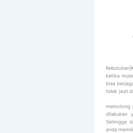
Kebutuhan|
ketika mus
bisa berjag
tidak jauh 
memotong p
dilakukan 
Sehingga d
anda memili