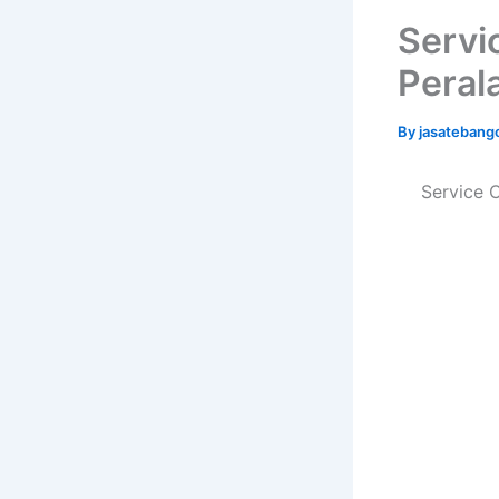
Servi
Peral
By
jasatebang
Service 