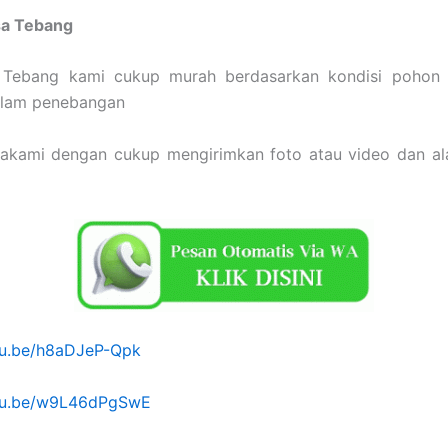
sa Tebang
 Tebang kami cukup murah berdasarkan kondisi pohon 
dalam penebangan
sakami dengan cukup mengirimkan foto atau video dan a
utu.be/h8aDJeP-Qpk
utu.be/w9L46dPgSwE