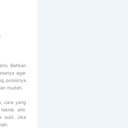
3
rlu. Bahkan
asanya agar
ng posisinya
gan mudah.
, cara yang
eknik ahli.
sulit. Jika
lah.