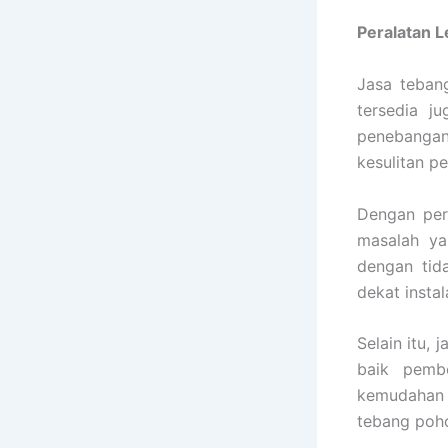
Peralatan 
Jasa teban
tersedia j
penebangan 
kesulitan p
Dengan per
masalah ya
dengan tid
dekat insta
Selain itu,
baik pembe
kemudahan
tebang poh