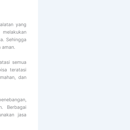
alatan yang
u melakukan
ya. Sehingga
n aman.
atasi semua
sa teratasi
umahan, dan
 penebangan,
n. Berbagai
nakan jasa