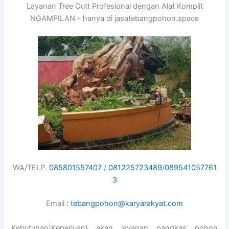
Layanan Tree Cutt Profesional dengan Alat Komplit
NGAMPILAN – hanya di jasatebangpohon.space
WA/TELP.
085801557407
/
081225723489
/
089541057761
3
Email :
tebangpohon@karyarakyat.com
Kebutuhan|Keperluan} akan layanan pangkas pohon