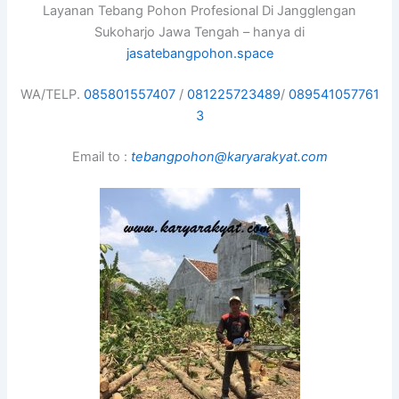
Layanan Tebang Pohon Profesional Di Jangglengan
Sukoharjo Jawa Tengah – hanya di
jasatebangpohon.space
WA/TELP.
085801557407
/
081225723489
/
089541057761
3
Email to :
tebangpohon@karyarakyat.com