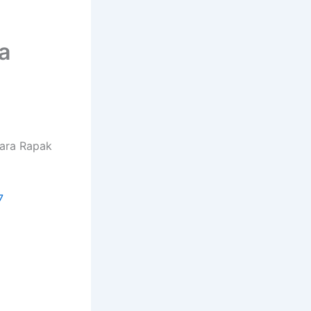
a
ara Rapak
7