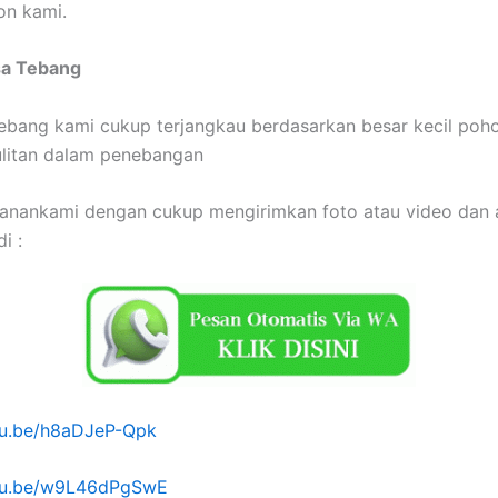
on kami.
sa Tebang
Tebang kami cukup terjangkau berdasarkan besar kecil poh
ulitan dalam penebangan
anankami dengan cukup mengirimkan foto atau video dan 
i :
utu.be/h8aDJeP-Qpk
utu.be/w9L46dPgSwE