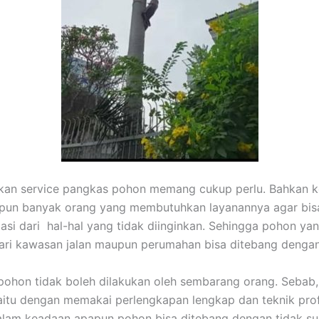
akan service pangkas pohon memang cukup perlu. Bahkan k
ipun banyak orang yang membutuhkan layanannya agar bis
asi dari hal-hal yang tidak diinginkan. Sehingga pohon ya
dari kawasan jalan maupun perumahan bisa ditebang denga
hon tidak boleh dilakukan oleh sembarang orang. Sebab,
aitu dengan memakai perlengkapan lengkap dan teknik prof
lam keadaan apapun pohon bisa ditebang dengan tidak suli