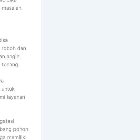
 masalah.
bisa
i roboh dan
an angin,
 tenang.
ya
n untuk
mi layanan
gatasi
ebang pohon
uga memiliki