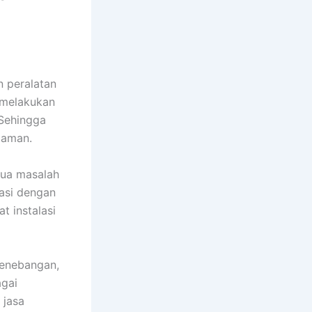
n peralatan
 melakukan
 Sehingga
 aman.
mua masalah
tasi dengan
t instalasi
penebangan,
agai
 jasa