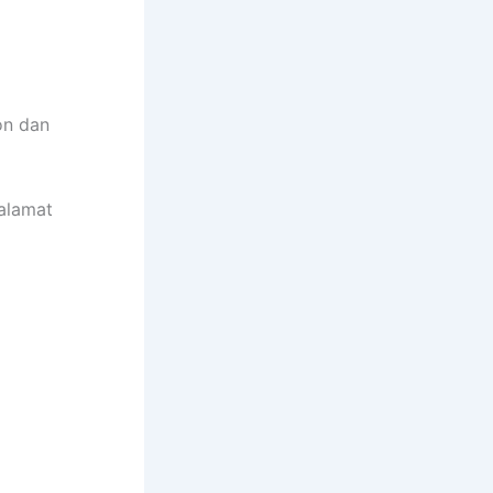
on dan
alamat