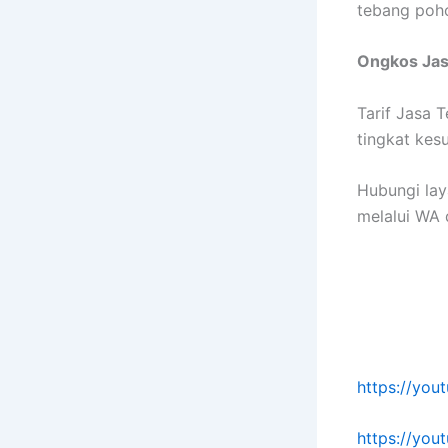
tebang poh
Ongkos Ja
Tarif Jasa 
tingkat kes
Hubungi lay
melalui WA d
https://yo
https://yo