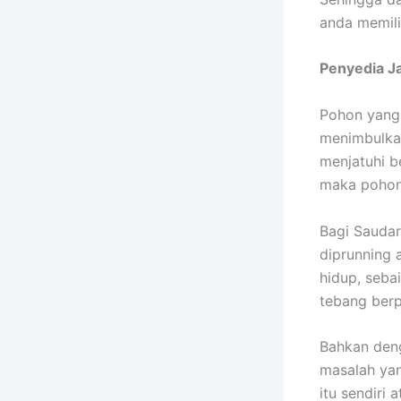
anda memili
Penyedia
J
Pohon yang 
menimbulkan
menjatuhi b
maka pohon 
Bagi Saudar
diprunning 
hidup, seb
tebang berp
Bahkan deng
masalah ya
itu sendiri 