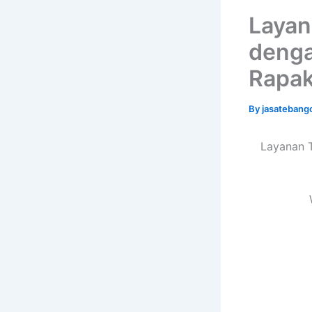
Layan
denga
Rapak
By
jasatebang
Layanan 