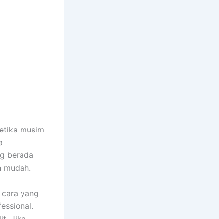
etika musim
a
ng berada
n mudah.
 cara yang
essional.
t. Jika