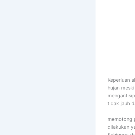
Keperluan 
hujan mesk
mengantisip
tidak jauh 
memotong po
dilakukan y
Sehingga da