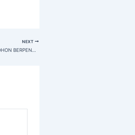
NEXT
JASA TEBANG POHON BERPENGALAMAN TERMURAH DAN TERPERCAYA DI TAMANMARTANI SLEMAN YOGYAKARTA