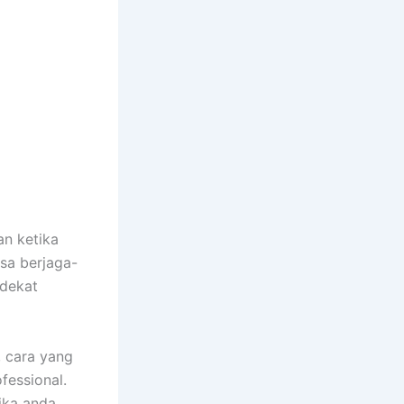
n ketika
sa berjaga-
 dekat
 cara yang
fessional.
ika anda