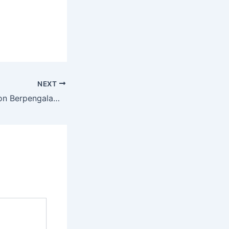
NEXT
Jasa Tebang Pohon Berpengalaman Termurah Di WANGLUWETAN Tuban