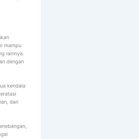
hkan
ami mampu
g lainnya.
kan dengan
mua kendala
eratasi
han, dan
penebangan,
agai