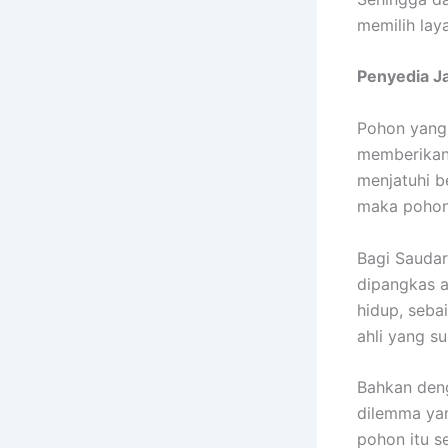
memilih lay
Penyedia
J
Pohon yang 
memberikan 
menjatuhi b
maka pohon 
Bagi Saudar
dipangkas a
hidup, seba
ahli yang s
Bahkan deng
dilemma yan
pohon itu se