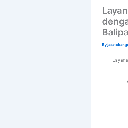
Layan
denga
Balip
By
jasatebang
Layana