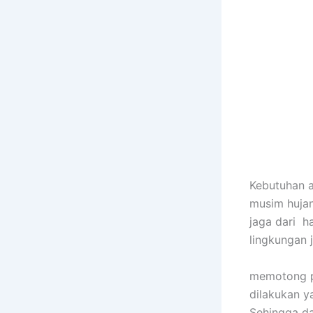
Kebutuhan 
musim hujan
jaga dari h
lingkungan
memotong po
dilakukan y
Sehingga da