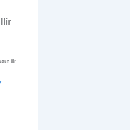
lir
an Ilir
7