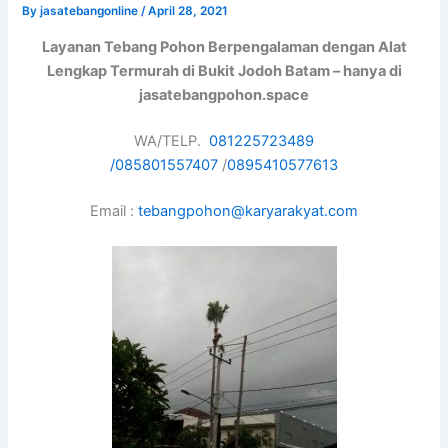
By
jasatebangonline
/
April 28, 2021
Layanan Tebang Pohon Berpengalaman dengan Alat
Lengkap Termurah di Bukit Jodoh Batam – hanya di
jasatebangpohon.space
WA/TELP.
081225723489
/
085801557407
/
0895410577613
Email :
tebangpohon@karyarakyat.com