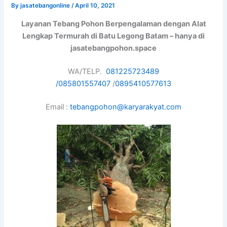
By
jasatebangonline
/
April 10, 2021
Layanan Tebang Pohon Berpengalaman dengan Alat
Lengkap Termurah di Batu Legong Batam – hanya di
jasatebangpohon.space
WA/TELP.
081225723489
/
085801557407
/
0895410577613
Email :
tebangpohon@karyarakyat.com