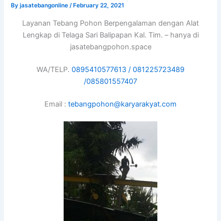
By
jasatebangonline
/
February 22, 2021
Layanan Tebang Pohon Berpengalaman dengan Alat
Lengkap di Telaga Sari Balipapan Kal. Tim. – hanya di
jasatebangpohon.space
WA/TELP.
0895410577613 /
081225723489
/
085801557407
Email :
tebangpohon@karyarakyat.com