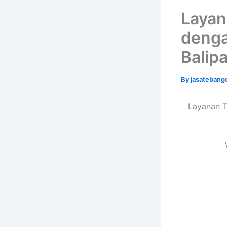
Layan
denga
Balip
By
jasatebang
Layanan T