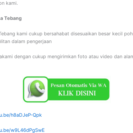
on kami.
sa Tebang
Tebang kami cukup bersahabat disesuaikan besar kecil po
ulitan dalam pengerjaan
akami dengan cukup mengirimkan foto atau video dan alam
utu.be/h8aDJeP-Qpk
utu.be/w9L46dPgSwE