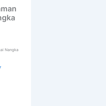
aman
ngka
gai Nangka
7