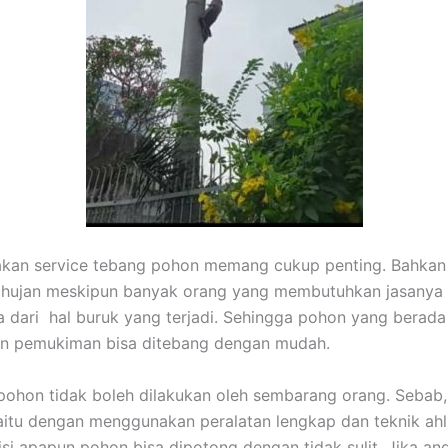
akan service tebang pohon memang cukup penting. Bahkan 
hujan meskipun banyak orang yang membutuhkan jasanya 
a dari hal buruk yang terjadi. Sehingga pohon yang berada
un pemukiman bisa ditebang dengan mudah.
hon tidak boleh dilakukan oleh sembarang orang. Sebab,
aitu dengan menggunakan peralatan lengkap dan teknik ahl
si apapun pohon bisa dipotong dengan tidak sulit. Jika an