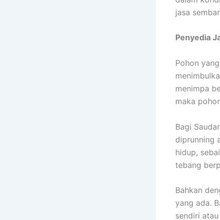
jasa sembar
Penyedia
J
Pohon yang 
menimbulkan
menimpa ben
maka pohon 
Bagi Saudar
diprunning 
hidup, seba
tebang berp
Bahkan deng
yang ada. B
sendiri atau