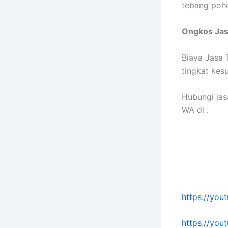
tebang poh
Ongkos Ja
Biaya Jasa 
tingkat kes
Hubungi jas
WA di :
https://yo
https://yo