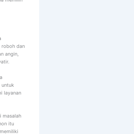
a
i roboh dan
n angin,
tir.
ya
n untuk
i layanan
i masalah
on itu
 memiliki