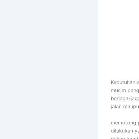
Kebutuhan 
musim peng
berjaga-jag
jalan maup
memotong po
dilakukan y
dalam kondi