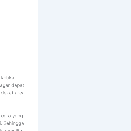
ketika
agar dapat
 dekat area
 cara yang
i. Sehingga
da memilih