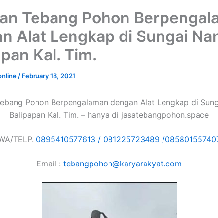
an Tebang Pohon Berpengal
n Alat Lengkap di Sungai Na
apan Kal. Tim.
online
/
February 18, 2021
ebang Pohon Berpengalaman dengan Alat Lengkap di Sun
Balipapan Kal. Tim. – hanya di jasatebangpohon.space
WA/TELP.
0895410577613 /
081225723489 /
08580155740
Email :
tebangpohon@karyarakyat.com