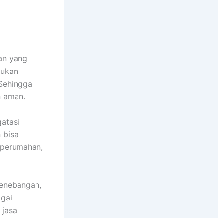
tan yang
kukan
 Sehingga
n aman.
atasi
 bisa
t perumahan,
penebangan,
agai
 jasa