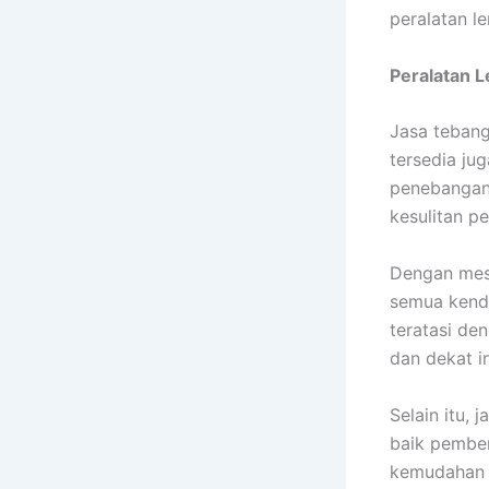
peralatan l
Peralatan 
Jasa tebang
tersedia ju
penebangan 
kesulitan p
Dengan mesi
semua kenda
teratasi de
dan dekat i
Selain itu,
baik pember
kemudahan 