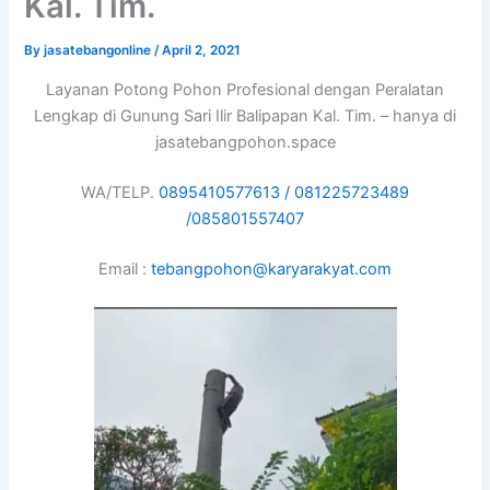
Kal. Tim.
By
jasatebangonline
/
April 2, 2021
Layanan Potong Pohon Profesional dengan Peralatan
Lengkap di Gunung Sari Ilir Balipapan Kal. Tim. – hanya di
jasatebangpohon.space
WA/TELP.
0895410577613 /
081225723489
/
085801557407
Email :
tebangpohon@karyarakyat.com