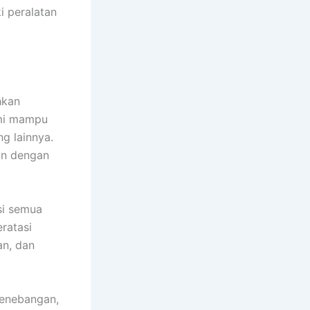
i peralatan
hkan
ami mampu
g lainnya.
an dengan
si semua
ratasi
an, dan
penebangan,