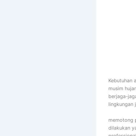
Kebutuhan 
musim huja
berjaga-ja
lingkungan
memotong po
dilakukan y
professiona