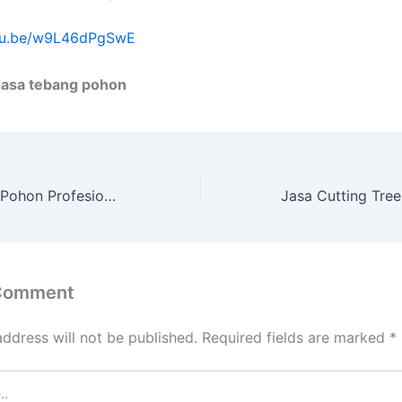
utu.be/w9L46dPgSwE
Jasa tebang pohon
Layanan Tebang Pohon Profesional dengan Peralatan Komplit Playen
 Comment
address will not be published.
Required fields are marked
*