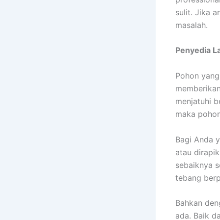
sulit. Jika
masalah.
Penyedia
L
Pohon yang 
memberikan 
menjatuhi b
maka pohon 
Bagi Anda y
atau dirapi
sebaiknya 
tebang berp
Bahkan deng
ada. Baik d