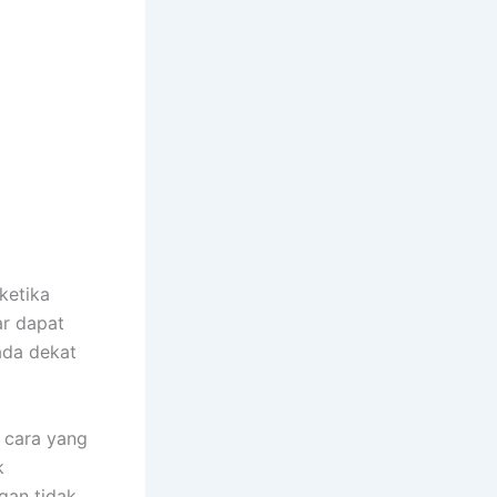
ketika
r dapat
ada dekat
 cara yang
k
gan tidak