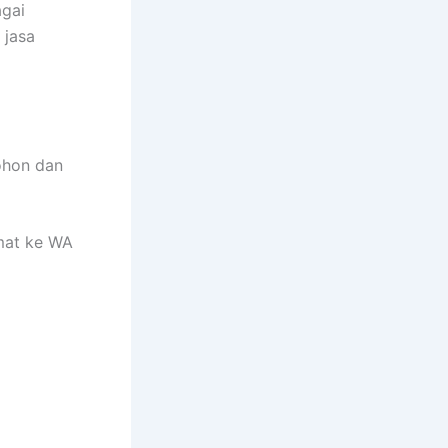
agai
 jasa
ohon dan
mat ke WA