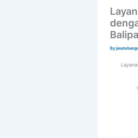
Layan
denga
Balip
By
jasatebang
Layana