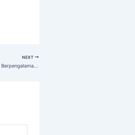
NEXT
Jasa Cutting Tree Berpengalaman dengan Peralatan Komplit PRINGGOKUSUMAN