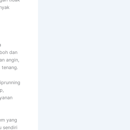
anyak
a
oboh dan
an angin,
 tenang.
diprunning
p,
ayanan
lem yang
 sendiri