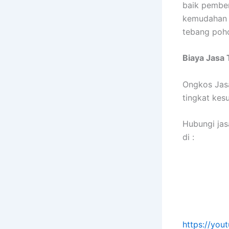
baik pember
kemudahan 
tebang poh
Biaya Jasa
Ongkos Jasa
tingkat kes
Hubungi jas
di :
https://yo