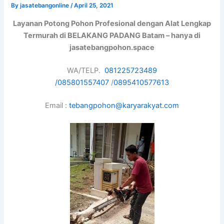
By
jasatebangonline
/
April 25, 2021
Layanan Potong Pohon Profesional dengan Alat Lengkap
Termurah di BELAKANG PADANG Batam – hanya di
jasatebangpohon.space
WA/TELP.
081225723489
/
085801557407
/
0895410577613
Email :
tebangpohon@karyarakyat.com