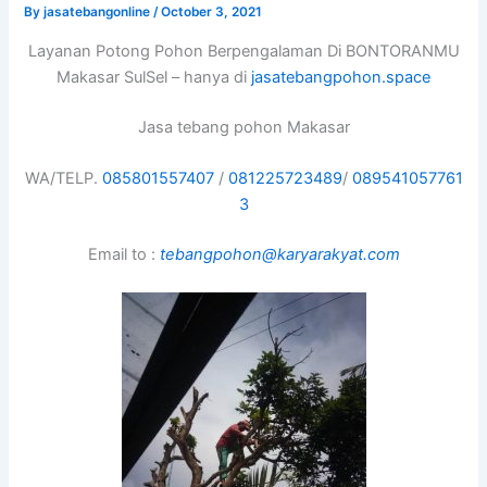
By
jasatebangonline
/
October 3, 2021
Layanan Potong Pohon Berpengalaman Di BONTORANMU
Makasar SulSel – hanya di
jasatebangpohon.space
Jasa tebang pohon Makasar
WA/TELP.
085801557407
/
081225723489
/
089541057761
3
Email to :
tebangpohon@karyarakyat.com