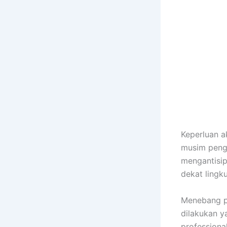
Keperluan 
musim peng
mengantisip
dekat lingk
Menebang po
dilakukan y
professiona