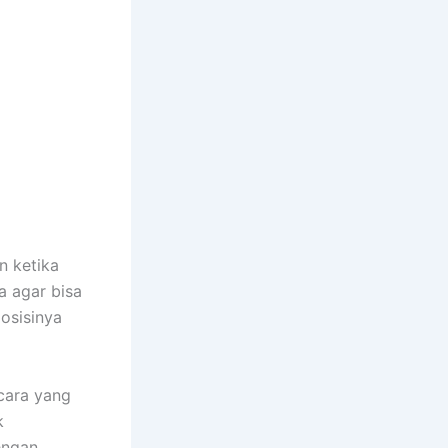
n ketika
 agar bisa
osisinya
cara yang
k
engan