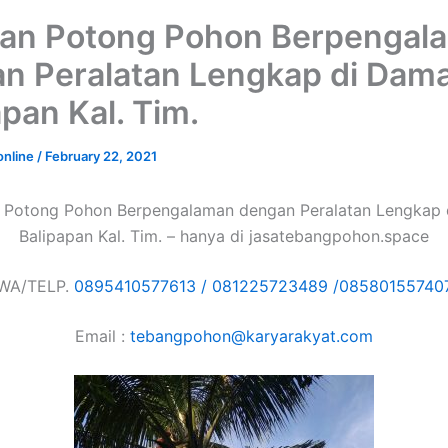
an Potong Pohon Berpengal
n Peralatan Lengkap di Dama
apan Kal. Tim.
online
/
February 22, 2021
 Potong Pohon Berpengalaman dengan Peralatan Lengkap 
Balipapan Kal. Tim. – hanya di jasatebangpohon.space
WA/TELP.
0895410577613 /
081225723489 /
08580155740
Email :
tebangpohon@karyarakyat.com