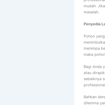
mudah. Jika
masalah.
Penyedia
L
Pohon yang 
menimbulkan
menimpa ben
maka pohon 
Bagi Anda y
atau dirapi
sebaiknya 
professiona
Bahkan deng
dilemma yan