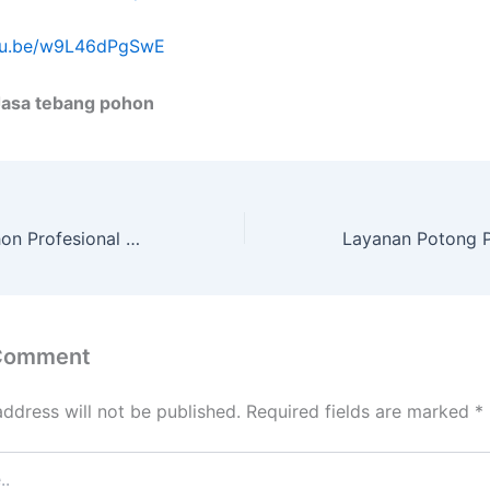
utu.be/w9L46dPgSwE
Jasa tebang pohon
Jasa Tebang Pohon Profesional dengan Peralatan Lengkap Nanggulan
 Comment
address will not be published.
Required fields are marked
*