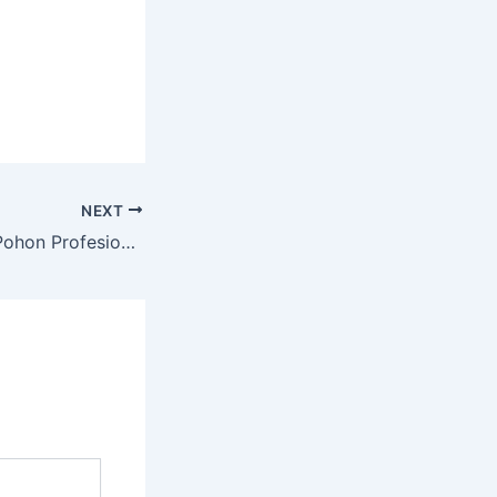
NEXT
Layanan Potong Pohon Profesional dengan Alat Lengkap di Teritip Balipapan Kal. Tim.