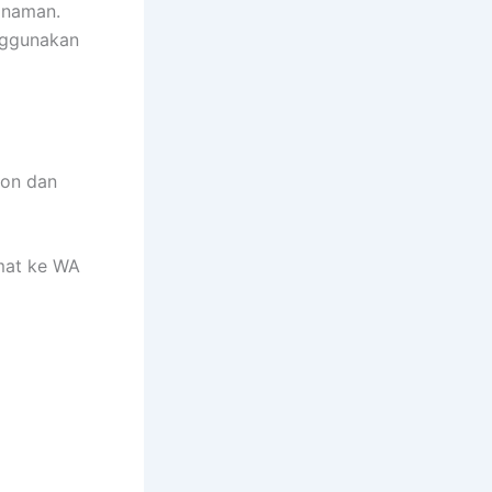
anaman.
nggunakan
hon dan
mat ke WA