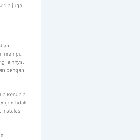
sedia juga
hkan
ami mampu
g lainnya.
kan dengan
mua kendala
dengan tidak
instalasi
an