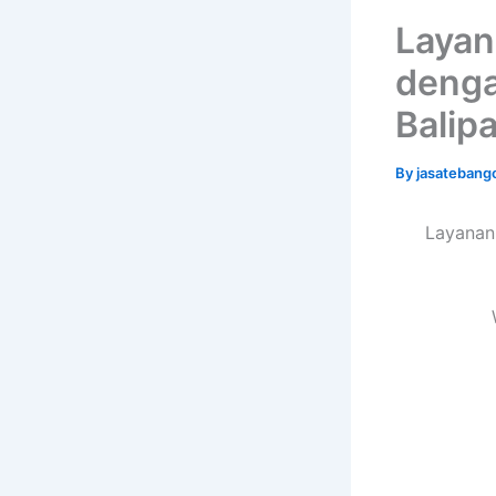
Layan
denga
Balip
By
jasatebang
Layanan