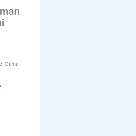
aman
i
di Damai
7