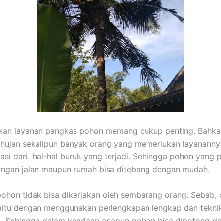
akan layanan pangkas pohon memang cukup penting. Bahka
hujan sekalipun banyak orang yang memerlukan layanannya
asi dari hal-hal buruk yang terjadi. Sehingga pohon yang p
ungan jalan maupun rumah bisa ditebang dengan mudah.
hon tidak bisa dikerjakan oleh sembarang orang. Sebab, 
aitu dengan menggunakan perlengkapan lengkap dan tekni
l. Sehingga dalam keadaan apapun pohon bisa dipotong d