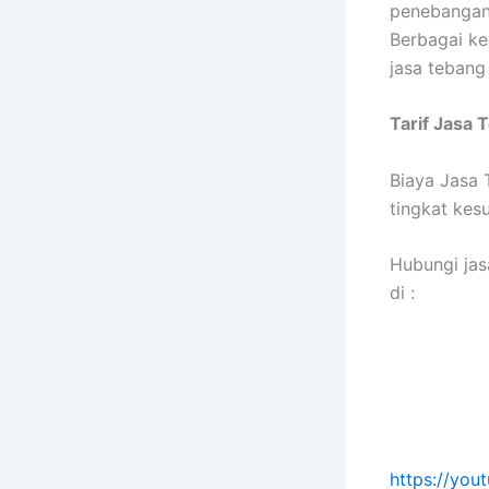
penebangan,
Berbagai k
jasa tebang
Tarif
Jasa 
Biaya Jasa 
tingkat kes
Hubungi jas
di :
https://yo