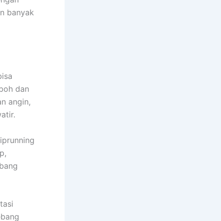
an banyak
bisa
oboh dan
n angin,
tir.
diprunning
p,
ebang
tasi
ebang