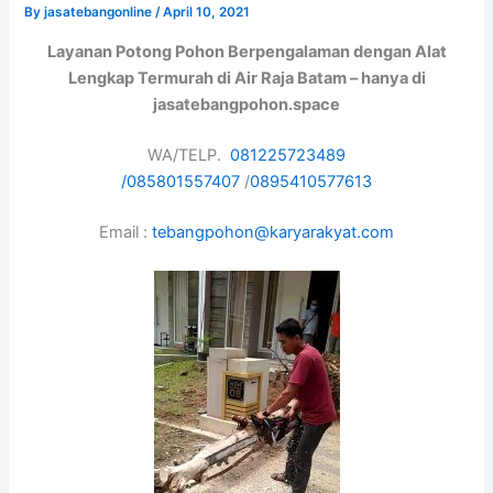
By
jasatebangonline
/
April 10, 2021
Layanan Potong Pohon Berpengalaman dengan Alat
Lengkap Termurah di Air Raja Batam – hanya di
jasatebangpohon.space
WA/TELP.
081225723489
/
085801557407
/
0895410577613
Email :
tebangpohon@karyarakyat.com