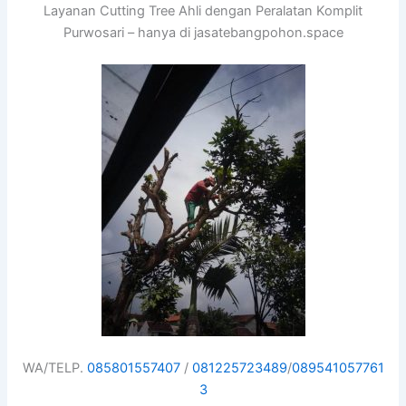
Layanan Cutting Tree Ahli dengan Peralatan Komplit
Purwosari – hanya di jasatebangpohon.space
WA/TELP.
085801557407
/
081225723489
/
089541057761
3