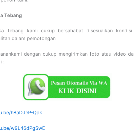
sa Tebang
a Tebang kami cukup bersahabat disesuaikan kondis
ulitan dalam pemotongan
yanankami dengan cukup mengirimkan foto atau video da
 :
utu.be/h8aDJeP-Qpk
utu.be/w9L46dPgSwE