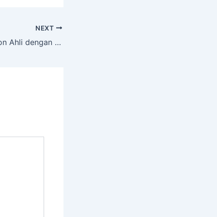
NEXT
Jasa Tebang Pohon Ahli dengan Alat Lengkap di Klandasan Ilir Balipapan Kal. Tim.