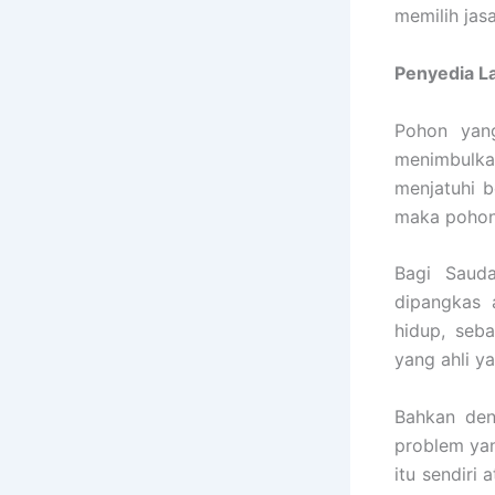
memilih jas
Penyedia
L
Pohon yang
menimbulka
menjatuhi b
maka pohon 
Bagi Sauda
dipangkas 
hidup, seb
yang ahli y
Bahkan den
problem ya
itu sendiri 