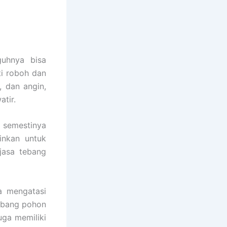
guhnya bisa
i roboh dan
, dan angin,
tir.
 semestinya
inkan untuk
jasa tebang
a mengatasi
ebang pohon
juga memiliki