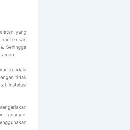
alatan yang
u melakukan
ya. Sehingga
n aman.
emua kendala
dengan tidak
at instalasi
engerjakan
an tanaman.
menggunakan