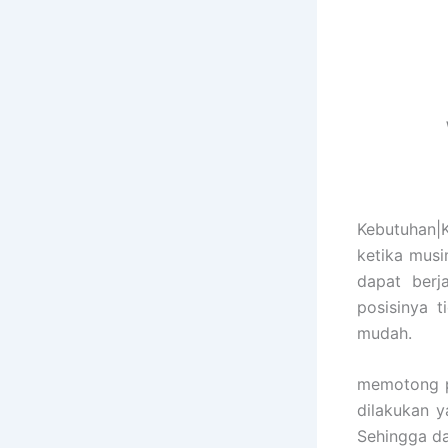
Kebutuhan|
ketika mus
dapat berj
posisinya 
mudah.
memotong p
dilakukan y
Sehingga da