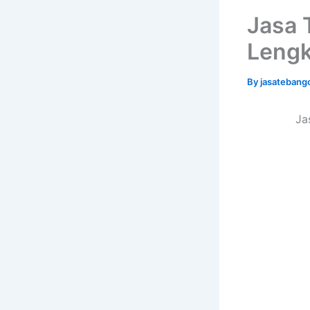
Jasa 
Lengk
By
jasatebang
Ja