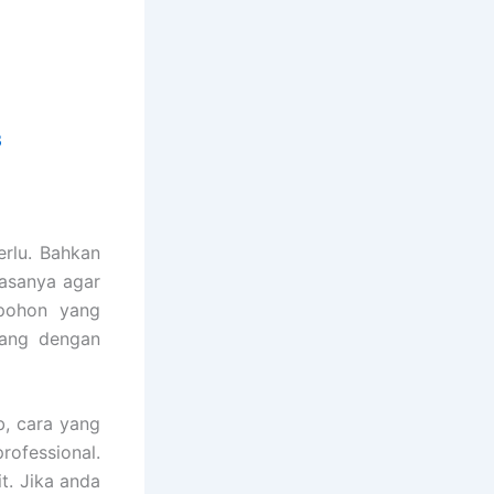
3
rlu. Bahkan
asanya agar
 pohon yang
bang dengan
, cara yang
rofessional.
t. Jika anda