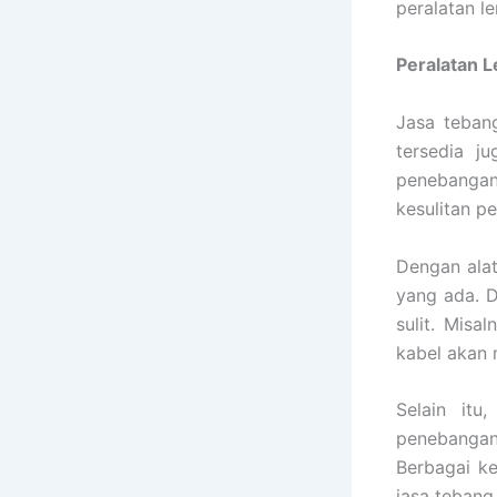
peralatan l
Peralatan 
Jasa teban
tersedia j
penebangan 
kesulitan p
Dengan alat
yang ada. D
sulit. Misa
kabel akan 
Selain it
penebangan
Berbagai k
jasa tebang