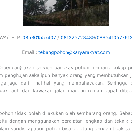
WA/TELP.
085801557407
/
081225723489
/
089541057761
Email :
tebangpohon@karyarakyat.com
Keperluan} akan service pangkas pohon memang cukup pe
im penghujan sekalipun banyak orang yang membutuhkan j
aga-jaga dari hal-hal yang membahayakan. Sehingga
tidak jauh dari kawasan jalan maupun rumah dapat dite
ohon tidak boleh dilakukan oleh sembarang orang. Sebab
aitu dengan menggunakan peralatan lengkap dan teknik p
lam kondisi apapun pohon bisa dipotong dengan tidak suli