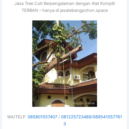
Jasa Tree Cutt Berpengalaman dengan Alat Komplit
TERBAN – hanya di jasatebangpohon.space
WA/TELP.
085801557407
/
081225723489
/
089541057761
3