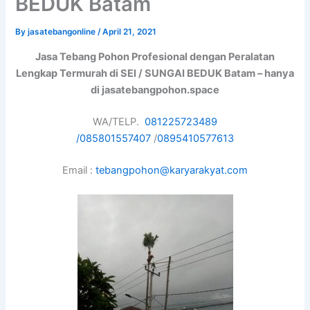
BEDUK Batam
By
jasatebangonline
/
April 21, 2021
Jasa Tebang Pohon Profesional dengan Peralatan
Lengkap Termurah di SEI / SUNGAI BEDUK Batam – hanya
di jasatebangpohon.space
WA/TELP.
081225723489
/
085801557407
/
0895410577613
Email :
tebangpohon@karyarakyat.com