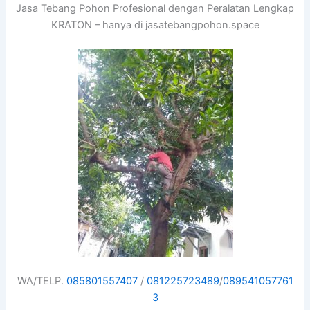
Jasa Tebang Pohon Profesional dengan Peralatan Lengkap
KRATON – hanya di jasatebangpohon.space
WA/TELP.
085801557407
/
081225723489
/
089541057761
3