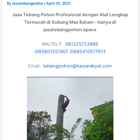
By
jasatebangonline
/
April 10, 2021
Jasa Tebang Pohon Profesional dengan Alat Lengkap
Termurah di Subang Mas Batam – hanya di
jasatebangpohon.space
WA/TELP.
081225723489
/
085801557407
/
0895410577613
Email :
tebangpohon@karyarakyat.com