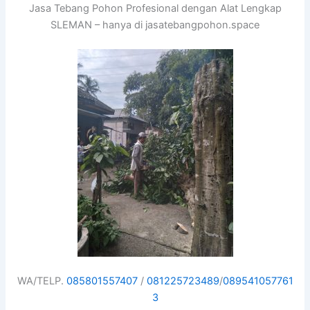
Jasa Tebang Pohon Profesional dengan Alat Lengkap
SLEMAN – hanya di jasatebangpohon.space
WA/TELP.
085801557407
/
081225723489
/
089541057761
3