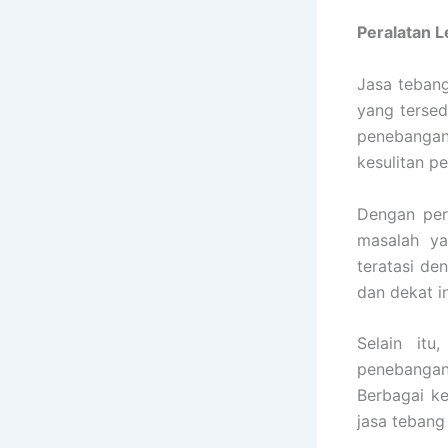
Peralatan 
Jasa tebang
yang tersed
penebangan 
kesulitan p
Dengan per
masalah ya
teratasi de
dan dekat i
Selain it
penebangan
Berbagai k
jasa tebang