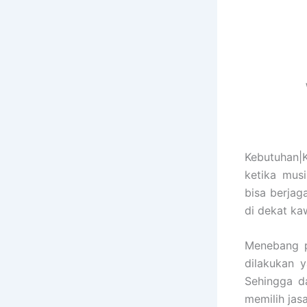
Kebutuhan|
ketika mus
bisa berja
di dekat k
Menebang p
dilakukan 
Sehingga d
memilih jas