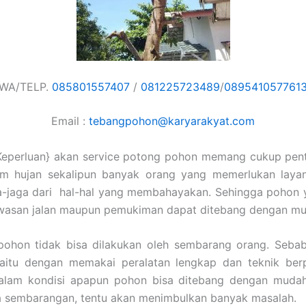
WA/TELP.
085801557407
/
081225723489
/
089541057761
Email :
tebangpohon@karyarakyat.com
Keperluan} akan service potong pohon memang cukup pent
im hujan sekalipun banyak orang yang memerlukan laya
ga-jaga dari hal-hal yang membahayakan. Sehingga pohon 
awasan jalan maupun pemukiman dapat ditebang dengan mu
ohon tidak bisa dilakukan oleh sembarang orang. Sebab
yaitu dengan memakai peralatan lengkap dan teknik ber
alam kondisi apapun pohon bisa ditebang dengan mudah
a sembarangan, tentu akan menimbulkan banyak masalah.