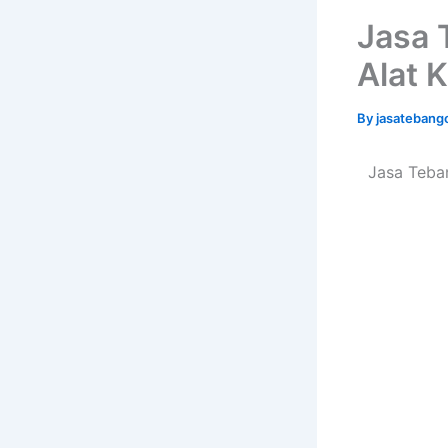
Jasa 
Alat 
By
jasatebang
Jasa Teba