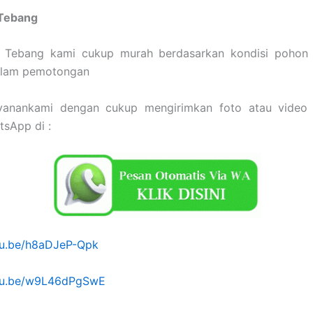
 Tebang
 Tebang kami cukup murah berdasarkan kondisi pohon 
dalam pemotongan
yanankami dengan cukup mengirimkan foto atau video
tsApp di :
utu.be/h8aDJeP-Qpk
utu.be/w9L46dPgSwE