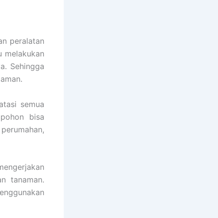
an peralatan
pu melakukan
ya. Sehingga
 aman.
atasi semua
 pohon bisa
t perumahan,
engerjakan
an tanaman.
menggunakan