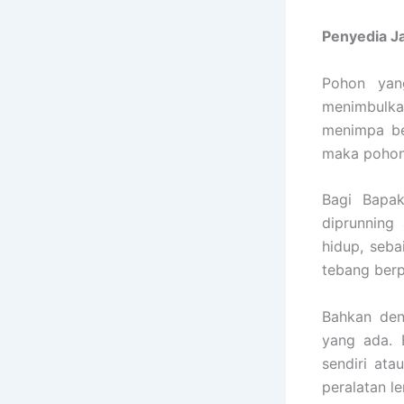
Penyedia
J
Pohon yan
menimbulka
menimpa be
maka pohon 
Bagi Bapak
diprunning
hidup, seb
tebang berp
Bahkan den
yang ada. 
sendiri ata
peralatan l