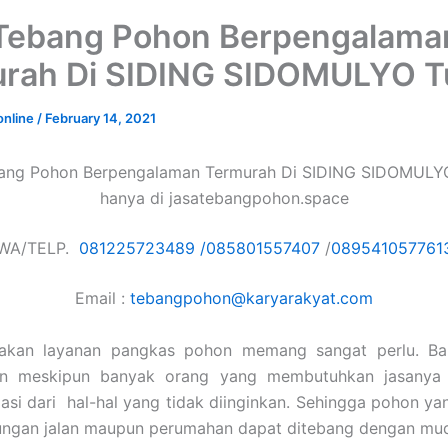
Tebang Pohon Berpengalama
rah Di SIDING SIDOMULYO 
online
/
February 14, 2021
ang Pohon Berpengalaman Termurah Di SIDING SIDOMULY
hanya di jasatebangpohon.space
WA/TELP.
081225723489 /
085801557407
/
089541057761
Email :
tebangpohon@karyarakyat.com
akan layanan pangkas pohon memang sangat perlu. Ba
an meskipun banyak orang yang membutuhkan jasanya 
asi dari hal-hal yang tidak diinginkan. Sehingga pohon ya
kungan jalan maupun perumahan dapat ditebang dengan mu