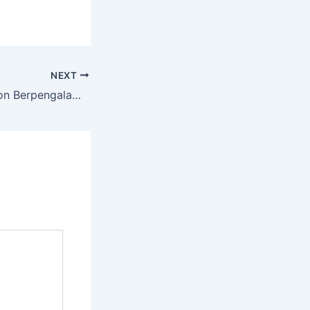
NEXT
Jasa Tebang Pohon Berpengalaman Termurah Di DERMAWUHARJO Tuban