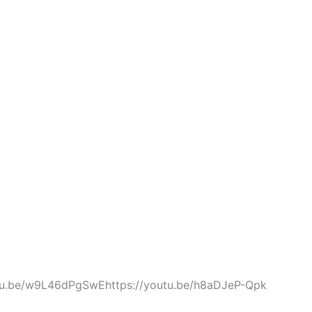
utu.be/w9L46dPgSwEhttps://youtu.be/h8aDJeP-Qpk