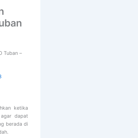
n
Tuban
O Tuban –
3
hkan ketika
agar dapat
ng berada di
dah.