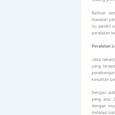
Bahkan de
masalah ya
itu sendiri 
peralatan l
Peralatan 
Jasa tebang
yang tersed
penebangan 
kesulitan p
Dengan alat
yang ada. 
dengan mud
instalasi k