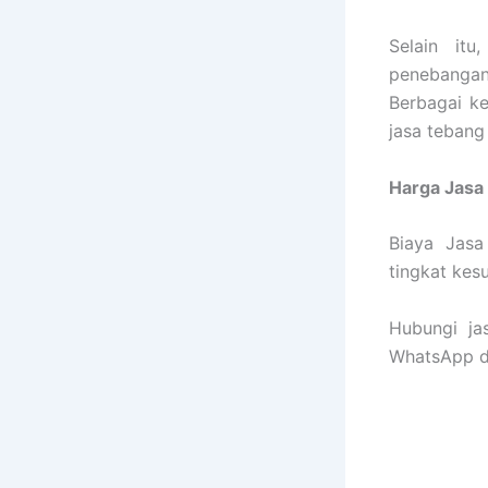
Selain it
penebangan
Berbagai k
jasa tebang
Harga Jasa
Biaya Jas
tingkat kes
Hubungi ja
WhatsApp di