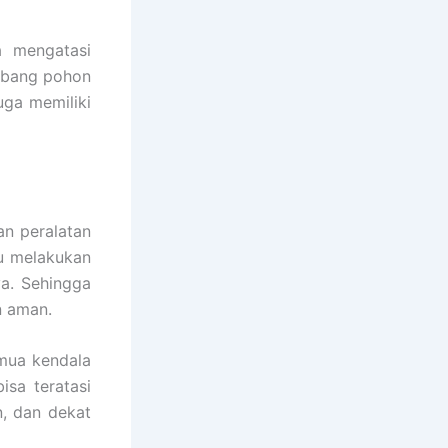
 mengatasi
ebang pohon
juga memiliki
an peralatan
pu melakukan
ya. Sehingga
n aman.
emua kendala
sa teratasi
, dan dekat