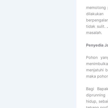
memotong p
dilakukan
berpengala
tidak sulit
masalah.
Penyedia
J
Pohon yang
menimbulka
menjatuhi b
maka pohon 
Bagi Bapak
diprunning
hidup, seb
tebang prof