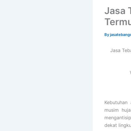
Jasa 
Termu
By
jasatebang
Jasa Teb
Kebutuhan 
musim huj
mengantisip
dekat ling