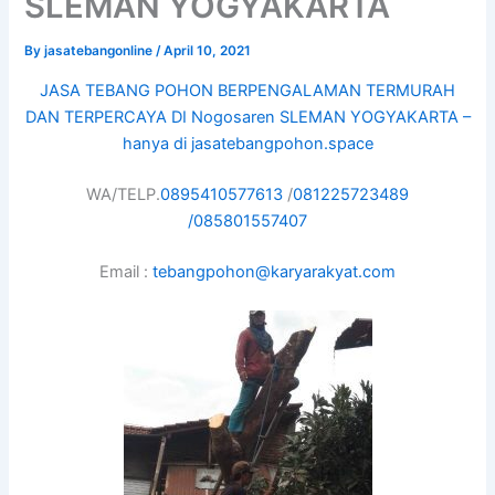
SLEMAN YOGYAKARTA
By
jasatebangonline
/
April 10, 2021
JASA TEBANG POHON BERPENGALAMAN TERMURAH
DAN TERPERCAYA DI Nogosaren SLEMAN YOGYAKARTA –
hanya di jasatebangpohon.space
WA/TELP.
0895410577613
/
081225723489
/
085801557407
Email :
tebangpohon@karyarakyat.com