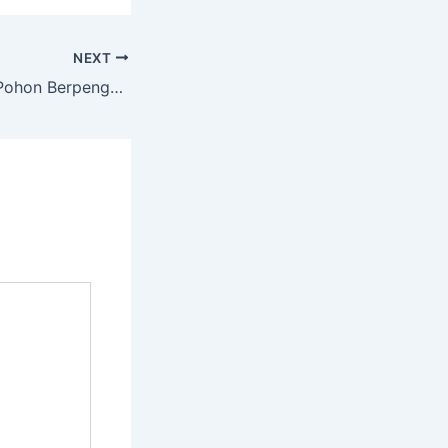
NEXT
Layanan Tebang Pohon Berpengalaman dengan Alat Lengkap di Muara Rapak Balipapan Kal. Tim.