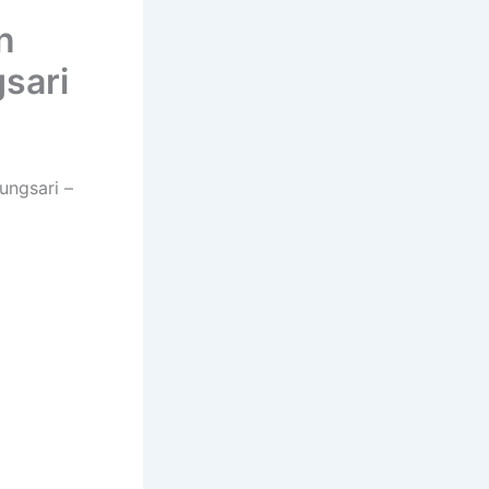
n
sari
ungsari –