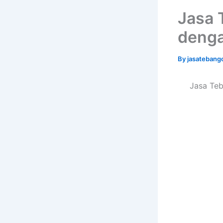
Jasa 
denga
By
jasatebang
Jasa Teb