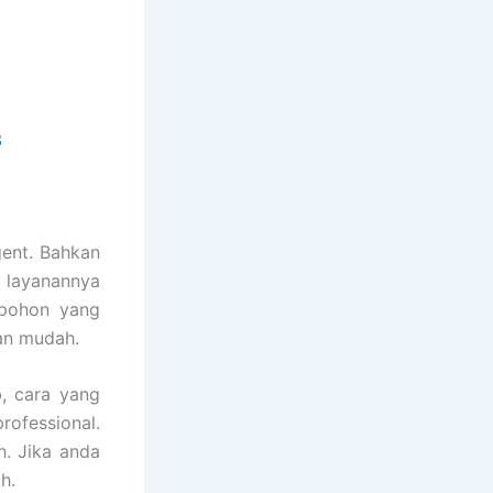
3
ent. Bahkan
 layanannya
 pohon yang
an mudah.
, cara yang
rofessional.
. Jika anda
h.