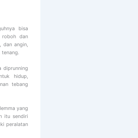
guhnya bisa
i roboh dan
, dan angin,
 tenang.
a diprunning
ntuk hidup,
anan tebang
dilemma yang
itu sendiri
ki peralatan