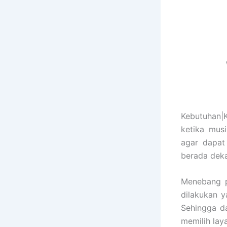
Kebutuhan|
ketika mus
agar dapat
berada deka
Menebang p
dilakukan y
Sehingga d
memilih lay