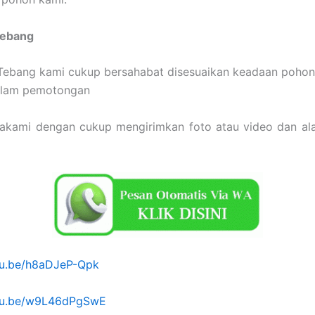
Tebang
Tebang kami cukup bersahabat disesuaikan keadaan pohon
dalam pemotongan
sakami dengan cukup mengirimkan foto atau video dan ala
utu.be/h8aDJeP-Qpk
utu.be/w9L46dPgSwE