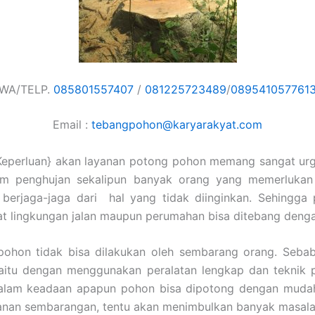
WA/TELP.
085801557407
/
081225723489
/
089541057761
Email :
tebangpohon@karyarakyat.com
Keperluan} akan layanan potong pohon memang sangat urg
im penghujan sekalipun banyak orang yang memerlukan
 berjaga-jaga dari hal yang tidak diinginkan. Sehingga
t lingkungan jalan maupun perumahan bisa ditebang deng
ohon tidak bisa dilakukan oleh sembarang orang. Sebab
aitu dengan menggunakan peralatan lengkap dan teknik p
alam keadaan apapun pohon bisa dipotong dengan mudah
anan sembarangan, tentu akan menimbulkan banyak masala