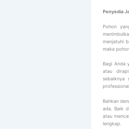
Penyedia
J
Pohon yang
menimbulka
menjatuhi b
maka pohon 
Bagi Anda y
atau dirap
sebaiknya 
professiona
Bahkan deng
ada. Baik 
atau mencab
lengkap.