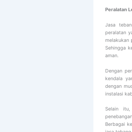
Peralatan 
Jasa teba
peralatan y
melakukan p
Sehingga k
aman.
Dengan per
kendala ya
dengan mud
instalasi k
Selain it
penebangan
Berbagai k
jasa tebang