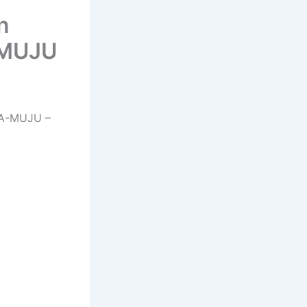
n
-MUJU
JA-MUJU –