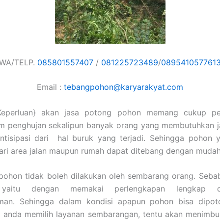
WA/TELP.
085801557407
/
081225723489
/
089541057761
Email :
tebangpohon@karyarakyat.com
Keperluan} akan jasa potong pohon memang cukup pe
im penghujan sekalipun banyak orang yang membutuhkan j
ntisipasi dari hal buruk yang terjadi. Sehingga pohon 
dari area jalan maupun rumah dapat ditebang dengan mudah
ohon tidak boleh dilakukan oleh sembarang orang. Sebab
n yaitu dengan memakai perlengkapan lengkap d
man. Sehingga dalam kondisi apapun pohon bisa dipo
a anda memilih layanan sembarangan, tentu akan menimbu