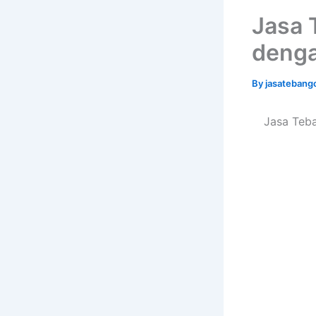
Jasa 
deng
By
jasatebang
Jasa Teb