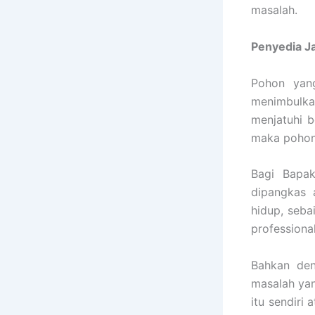
masalah.
Penyedia
J
Pohon yang
menimbulka
menjatuhi b
maka pohon 
Bagi Bapak
dipangkas 
hidup, seb
professiona
Bahkan den
masalah ya
itu sendiri 