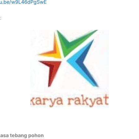
utu.be/w9L46dPgSwE
:
Jasa tebang pohon