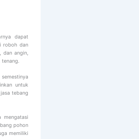
arnya dapat
i roboh dan
, dan angin,
 tenang.
 semestinya
inkan untuk
jasa tebang
a mengatasi
ebang pohon
juga memiliki