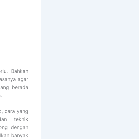
3
rlu. Bahkan
asanya agar
yang berada
.
, cara yang
an teknik
tong dengan
lkan banyak