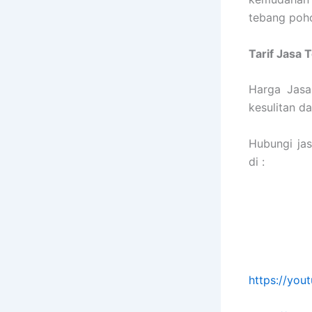
tebang poh
Tarif
Jasa 
Harga Jasa
kesulitan 
Hubungi ja
di :
https://yo