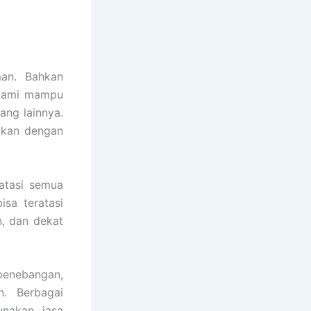
an. Bahkan
a kami mampu
ang lainnya.
ukan dengan
atasi semua
sa teratasi
, dan dekat
 penebangan,
n. Berbagai
nakan jasa