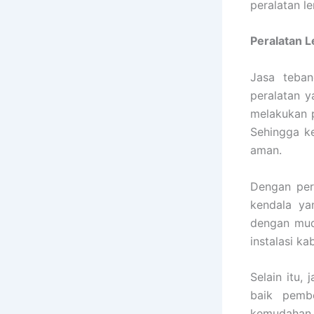
peralatan l
Peralatan 
Jasa teba
peralatan y
melakukan p
Sehingga k
aman.
Dengan per
kendala ya
dengan mud
instalasi k
Selain itu,
baik pembe
kemudahan