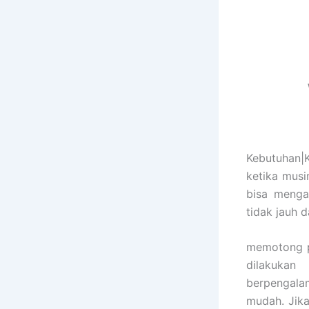
Kebutuhan|
ketika mus
bisa menga
tidak jauh 
memotong p
dilakuka
berpengala
mudah. Jik