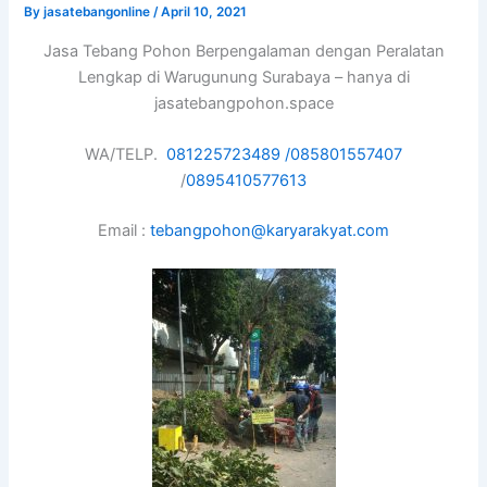
By
jasatebangonline
/
April 10, 2021
Jasa Tebang Pohon Berpengalaman dengan Peralatan
Lengkap di Warugunung Surabaya – hanya di
jasatebangpohon.space
WA/TELP.
081225723489 /
085801557407
/
0895410577613
Email :
tebangpohon@karyarakyat.com