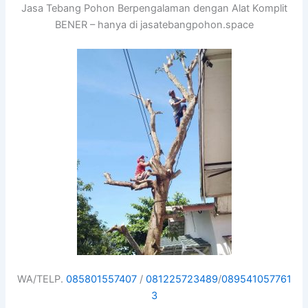
Jasa Tebang Pohon Berpengalaman dengan Alat Komplit
BENER – hanya di jasatebangpohon.space
WA/TELP.
085801557407
/
081225723489
/
089541057761
3