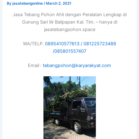
By
jasatebangonline
/
March 2, 2021
Jasa Tebang Pohon Ahli dengan Peralatan Lengkap di
Gunung Sari Ilir Balipapan Kal. Tim. – hanya di
jasatebangpohon.space
WA/TELP.
0895410577613 /
081225723489
/
085801557407
Email :
tebangpohon@karyarakyat.com